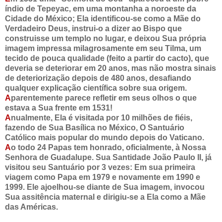
índio de Tepeyac, em uma montanha a noroeste da
Cidade do México; Ela identificou-se como a Mãe do
Verdadeiro Deus, instrui-o a dizer ao Bispo que
construisse um templo no lugar, e deixou Sua própria
imagem impressa milagrosamente em seu Tilma, um
tecido de pouca qualidade (feito a partir do cacto), que
deveria se deteriorar em 20 anos, mas não mostra sinais
de deteriorização depois de 480 anos, desafiando
qualquer explicação científica sobre sua origem.
A
parentemente parece refletir em seus olhos o que
estava a Sua frente em 1531!
A
nualmente, Ela é visitada por 10 milhões de fiéis,
fazendo de Sua Basílica no México, O Santuário
Católico mais popular do mundo depois do Vaticano.
A
o todo 24 Papas tem honrado, oficialmente, à Nossa
Senhora de Guadalupe. Sua Santidade João Paulo II, já
visitou seu Santuário por 3 vezes: Em sua primeira
viagem como Papa em 1979 e novamente em 1990 e
1999. Ele ajoelhou-se diante de Sua imagem, invocou
Sua assitência maternal e dirigiu-se a Ela como a Mãe
das Américas.