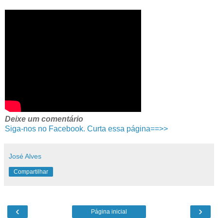
Deixe um comentário
Siga-nos no Facebook. Curta essa página==>>
José Alves
Compartilhar
‹
›
Página inicial