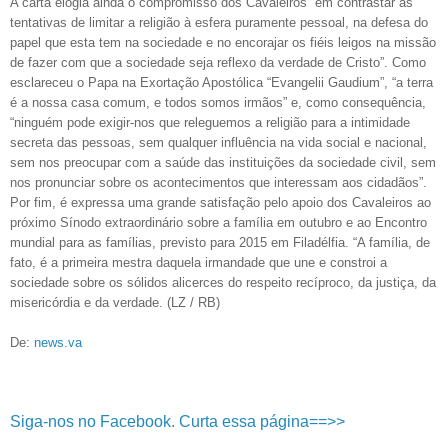
A carta elogia ainda o compromisso dos Cavaleiros “em contrastar as
tentativas de limitar a religião à esfera puramente pessoal, na defesa do
papel que esta tem na sociedade e no encorajar os fiéis leigos na missão
de fazer com que a sociedade seja reflexo da verdade de Cristo”. Como
esclareceu o Papa na Exortação Apostólica “Evangelii Gaudium”, “a terra
é a nossa casa comum, e todos somos irmãos” e, como consequência,
“ninguém pode exigir-nos que releguemos a religião para a intimidade
secreta das pessoas, sem qualquer influência na vida social e nacional,
sem nos preocupar com a saúde das instituições da sociedade civil, sem
nos pronunciar sobre os acontecimentos que interessam aos cidadãos”.
Por fim, é expressa uma grande satisfação pelo apoio dos Cavaleiros ao
próximo Sínodo extraordinário sobre a família em outubro e ao Encontro
mundial para as famílias, previsto para 2015 em Filadélfia. “A família, de
fato, é a primeira mestra daquela irmandade que une e constroi a
sociedade sobre os sólidos alicerces do respeito recíproco, da justiça, da
misericórdia e da verdade. (LZ / RB)
De:
news.va
Siga-nos no Facebook. Curta essa página==>>