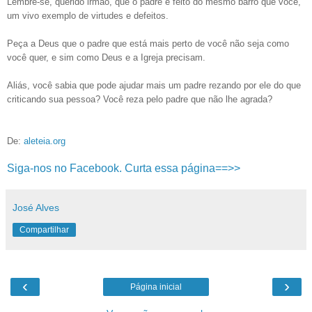
Lembre-se, querido irmão, que o padre é feito do mesmo barro que você,
um vivo exemplo de virtudes e defeitos.
Peça a Deus que o padre que está mais perto de você não seja como
você quer, e sim como Deus e a Igreja precisam.
Aliás, você sabia que pode ajudar mais um padre rezando por ele do que
criticando sua pessoa? Você reza pelo padre que não lhe agrada?
De:
aleteia.org
Siga-nos no Facebook. Curta essa página==>>
José Alves
Compartilhar
‹
›
Página inicial