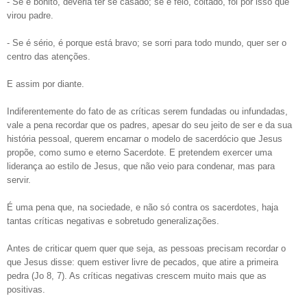
- Se é bonito, deveria ter se casado; se é feio, coitado, foi por isso que
virou padre.
- Se é sério, é porque está bravo; se sorri para todo mundo, quer ser o
centro das atenções.
E assim por diante.
Indiferentemente do fato de as críticas serem fundadas ou infundadas,
vale a pena recordar que os padres, apesar do seu jeito de ser e da sua
história pessoal, querem encarnar o modelo de sacerdócio que Jesus
propõe, como sumo e eterno Sacerdote. E pretendem exercer uma
liderança ao estilo de Jesus, que não veio para condenar, mas para
servir.
É uma pena que, na sociedade, e não só contra os sacerdotes, haja
tantas críticas negativas e sobretudo generalizações.
Antes de criticar quem quer que seja, as pessoas precisam recordar o
que Jesus disse: quem estiver livre de pecados, que atire a primeira
pedra (Jo 8, 7). As críticas negativas crescem muito mais que as
positivas.