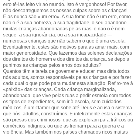
erro tê-las feito vir ao mundo. Isto é vergonhoso! Por favor,
não descarreguemos as nossas culpas sobre as crianças!
Elas nunca são «um erro». A sua fome não é um erro, como
não o é a sua pobreza, a sua fragilidade, o seu abandono —
muitas crianças abandonadas pelas ruas; e não o é nem
sequer a sua ignorância, ou a sua incapacidade —
numerosas crianças que não sabem o que é uma escola.
Eventualmente, estes são motivos para as amar mais, com
maior generosidade. Que fazemos das solenes declarações
dos direitos do homem e dos direitos da criança, se depois
punimos as crianças pelos erros dos adultos?
Quantos têm a tarefa de governar e educar, mas diria todos
nós adultos, somos responsáveis pelas crianças e por fazer
cada qual o que pode para mudar esta situação. Refiro-me à
«paixão» das crianças. Cada criança marginalizada,
abandonada, que vive pelas ruas a pedir esmola com todos
os tipos de expedientes, sem ir à escola, sem cuidados
médicos, é um clamor que sobe até Deus e acusa o sistema
que nós, adultos, construímos. E infelizmente estas crianças
são presas dos criminosos, que as exploram para tráficos ou
comércios indignos, ou que as treinam para a guerra e a
violência. Mas também nos países chamados ricos muitas