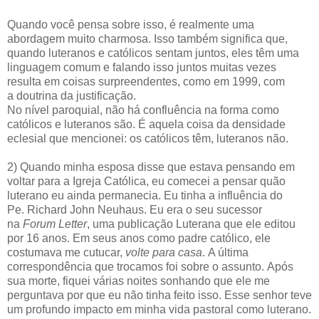
Quando você pensa sobre isso, é realmente uma
abordagem muito charmosa. Isso também significa que,
quando luteranos e católicos sentam juntos, eles têm uma
linguagem comum e falando isso juntos muitas vezes
resulta em coisas surpreendentes, como em 1999, com
a doutrina da justificação.
No nível paroquial, não há confluência na forma como
católicos e luteranos são. É aquela coisa da densidade
eclesial que mencionei: os católicos têm, luteranos não.
2) Quando minha esposa disse que estava pensando em
voltar para a Igreja Católica, eu comecei a pensar quão
luterano eu ainda permanecia. Eu tinha a influência do
Pe. Richard John Neuhaus. Eu era o seu sucessor
na
Forum Letter
, uma publicação Luterana que ele editou
por 16 anos. Em seus anos como padre católico, ele
costumava me cutucar,
volte para casa
. A última
correspondência que trocamos foi sobre o assunto. Após
sua morte, fiquei várias noites sonhando que ele me
perguntava por que eu não tinha feito isso. Esse senhor teve
um profundo impacto em minha vida pastoral como luterano.