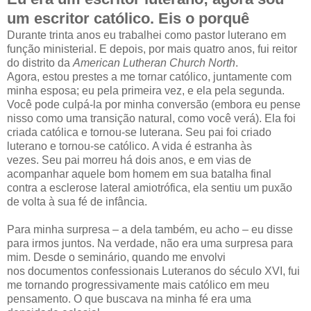
um escritor católico. Eis o porquê
Durante trinta anos eu trabalhei como pastor luterano em
função ministerial. E depois, por mais quatro anos, fui reitor
do distrito da
American Lutheran Church North
.
Agora, estou prestes a me tornar católico, juntamente com
minha esposa; eu pela primeira vez, e ela pela segunda.
Você pode culpá-la por minha conversão (embora eu pense
nisso como uma transição natural, como você verá). Ela foi
criada católica e tornou-se luterana. Seu pai foi criado
luterano e tornou-se católico. A vida é estranha às
vezes. Seu pai morreu há dois anos, e em vias de
acompanhar aquele bom homem em sua batalha final
contra a esclerose lateral amiotrófica, ela sentiu um puxão
de volta à sua fé de infância.
Para minha surpresa – a dela também, eu acho – eu disse
para irmos juntos. Na verdade, não era uma surpresa para
mim. Desde o seminário, quando me envolvi
nos documentos confessionais Luteranos do século XVI, fui
me tornando progressivamente mais católico em meu
pensamento. O que buscava na minha fé era uma