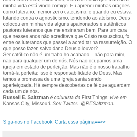
minha vida está vindo comigo. Eu aprendi minhas orações
como luterano, memorizei o catecismo, e quando eu estava
lutando contra o agnosticismo, tendendo ao ateísmo, Deus
colocou em minha vida alguns apaixonados e autênticos
pastores luteranos que me ensinaram bem. Para um cara
que nesses anos não acreditava que Cristo ressuscitou, foi
entre os luteranos que passei a acreditar na ressurreição. O
que posso fazer, salvo dar a Deus o louvor?
Ser católico não é um trabalho acabado – não para mim,
não para qualquer um de nós. Nós não ocupamos uma
igreja em estado de perfeição. Mas não é o nosso trabalho
torná-la perfeita; isso é responsabilidade de Deus. Mas
temos a promessa de uma Igreja santa sendo
aperfeiçoada. Há sempre descobertas de fé que aguardam
cada um de nós.
Russell E. Saltzman
é colunista da
First Things;
vive em
Kansas City
,
Missouri
. Seu Twitter:
@RESaltzman
.
Siga-nos no Facebook. Curta essa página==>>