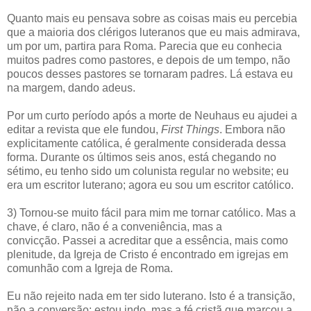
Quanto mais eu pensava sobre as coisas mais eu percebia
que a maioria dos clérigos luteranos que eu mais admirava,
um por um, partira para Roma. Parecia que eu conhecia
muitos padres como pastores, e depois de um tempo, não
poucos desses pastores se tornaram padres. Lá estava eu ​​
na margem, dando adeus.
Por um curto período após a morte de Neuhaus eu ajudei a
editar a revista que ele fundou,
First Things
. Embora não
explicitamente católica, é geralmente considerada dessa
forma. Durante os últimos seis anos, está chegando no
sétimo, eu tenho sido um colunista regular no website; eu
era um escritor luterano; agora eu sou um escritor católico.
3) Tornou-se muito fácil para mim me tornar católico. Mas a
chave, é claro, não é a conveniência, mas a
convicção. Passei a acreditar que a essência, mais como
plenitude, da Igreja de Cristo é encontrado em igrejas em
comunhão com a Igreja de Roma.
Eu não rejeito nada em ter sido luterano. Isto é a transição,
não a conversão; estou indo, mas a fé cristã que marcou a