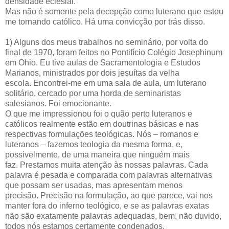
densidade eclesial.
Mas não é somente pela decepção como luterano que estou
me tornando católico. Há uma convicção por trás disso.
1) Alguns dos meus trabalhos no seminário, por volta do
final de 1970, foram feitos no Pontifício Colégio Josephinum
em Ohio. Eu tive aulas de Sacramentologia e Estudos
Marianos, ministrados por dois jesuítas da velha
escola. Encontrei-me em uma sala de aula, um luterano
solitário, cercado por uma horda de seminaristas
salesianos. Foi emocionante.
O que me impressionou foi o quão perto luteranos e
católicos realmente estão em doutrinas básicas e nas
respectivas formulações teológicas. Nós – romanos e
luteranos – fazemos teologia da mesma forma, e,
possivelmente, de uma maneira que ninguém mais
faz. Prestamos muita atenção às nossas palavras. Cada
palavra é pesada e comparada com palavras alternativas
que possam ser usadas, mas apresentam menos
precisão. Precisão na formulação, ao que parece, vai nos
manter fora do inferno teológico, e se as palavras exatas
não são exatamente palavras adequadas, bem, não duvido,
todos nós estamos certamente condenados.