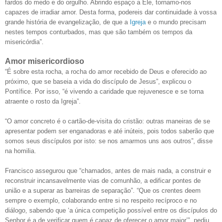
fardos do medo e do orgulho. Abrindo espaço a Ele, tornamo-nos
capazes de irradiar amor. Desta forma, podereis dar continuidade à vossa
grande história de evangelização, de que a
Igreja
e o mundo precisam
nestes tempos conturbados, mas que são também os tempos da
misericórdia”.
Amor misericordioso
“É sobre esta rocha, a rocha do amor recebido de Deus e oferecido ao
próximo, que se baseia a vida do discípulo de Jesus”, explicou o
Pontífice. Por isso, “é vivendo a caridade que rejuvenesce e se torna
atraente o rosto da Igreja”.
“O amor concreto é o cartão-de-visita do cristão: outras maneiras de se
apresentar podem ser enganadoras e até inúteis, pois todos saberão que
somos seus discípulos por isto: se nos amarmos uns aos outros”, disse
na homilia.
Francisco assegurou que “chamados, antes de mais nada, a construir e
reconstruir incansavelmente vias de comunhão, a edificar pontes de
união e a superar as barreiras de separação”. “Que os crentes deem
sempre o exemplo, colaborando entre si no respeito recíproco e no
diálogo, sabendo que ‘a única competição possível entre os discípulos do
Senhor é a de verificar quem é capaz de oferecer o amor maior’”, pediu