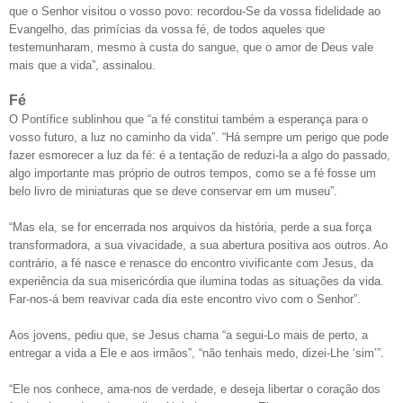
que o Senhor visitou o vosso povo: recordou-Se da vossa fidelidade ao
Evangelho, das primícias da vossa fé, de todos aqueles que
testemunharam, mesmo à custa do sangue, que o amor de Deus vale
mais que a vida”, assinalou.
Fé
O Pontífice sublinhou que “a fé constitui também a esperança para o
vosso futuro, a luz no caminho da vida”. “Há sempre um perigo que pode
fazer esmorecer a luz da fé: é a tentação de reduzi-la a algo do passado,
algo importante mas próprio de outros tempos, como se a fé fosse um
belo livro de miniaturas que se deve conservar em um museu”.
“Mas ela, se for encerrada nos arquivos da história, perde a sua força
transformadora, a sua vivacidade, a sua abertura positiva aos outros. Ao
contrário, a fé nasce e renasce do encontro vivificante com Jesus, da
experiência da sua misericórdia que ilumina todas as situações da vida.
Far-nos-á bem reavivar cada dia este encontro vivo com o Senhor”.
Aos jovens, pediu que, se Jesus chama “a segui-Lo mais de perto, a
entregar a vida a Ele e aos irmãos”, “não tenhais medo, dizei-Lhe ‘sim’”.
“Ele nos conhece, ama-nos de verdade, e deseja libertar o coração dos