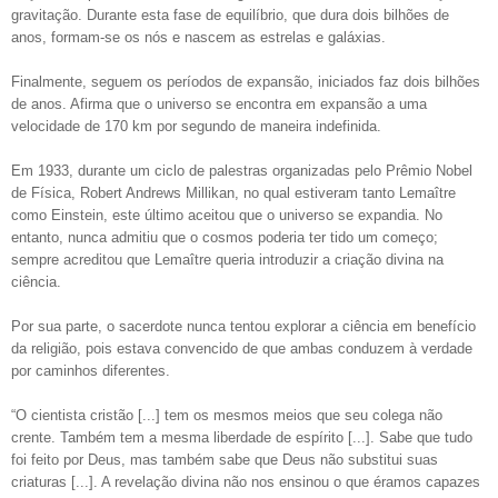
gravitação. Durante esta fase de equilíbrio, que dura dois bilhões de
anos, formam-se os nós e nascem as estrelas e galáxias.
Finalmente, seguem os períodos de expansão, iniciados faz dois bilhões
de anos. Afirma que o universo se encontra em expansão a uma
velocidade de 170 km por segundo de maneira indefinida.
Em 1933, durante um ciclo de palestras organizadas pelo Prêmio Nobel
de Física, Robert Andrews Millikan, no qual estiveram tanto Lemaître
como Einstein, este último aceitou que o universo se expandia. No
entanto, nunca admitiu que o cosmos poderia ter tido um começo;
sempre acreditou que Lemaître queria introduzir a criação divina na
ciência.
Por sua parte, o sacerdote nunca tentou explorar a ciência em benefício
da religião, pois estava convencido de que ambas conduzem à verdade
por caminhos diferentes.
“O cientista cristão [...] tem os mesmos meios que seu colega não
crente. Também tem a mesma liberdade de espírito [...]. Sabe que tudo
foi feito por Deus, mas também sabe que Deus não substitui suas
criaturas [...]. A revelação divina não nos ensinou o que éramos capazes