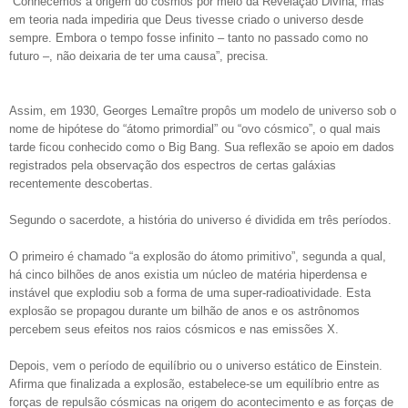
“Conhecemos a origem do cosmos por meio da Revelação Divina, mas
em teoria nada impediria que Deus tivesse criado o universo desde
sempre. Embora o tempo fosse infinito – tanto no passado como no
futuro –, não deixaria de ter uma causa”, precisa.
Assim, em 1930, Georges Lemaître propôs um modelo de universo sob o
nome de hipótese do “átomo primordial” ou “ovo cósmico”, o qual mais
tarde ficou conhecido como o Big Bang. Sua reflexão se apoio em dados
registrados pela observação dos espectros de certas galáxias
recentemente descobertas.
Segundo o sacerdote, a história do universo é dividida em três períodos.
O primeiro é chamado “a explosão do átomo primitivo”, segunda a qual,
há cinco bilhões de anos existia um núcleo de matéria hiperdensa e
instável que explodiu sob a forma de uma super-radioatividade. Esta
explosão se propagou durante um bilhão de anos e os astrônomos
percebem seus efeitos nos raios cósmicos e nas emissões X.
Depois, vem o período de equilíbrio ou o universo estático de Einstein.
Afirma que finalizada a explosão, estabelece-se um equilíbrio entre as
forças de repulsão cósmicas na origem do acontecimento e as forças de