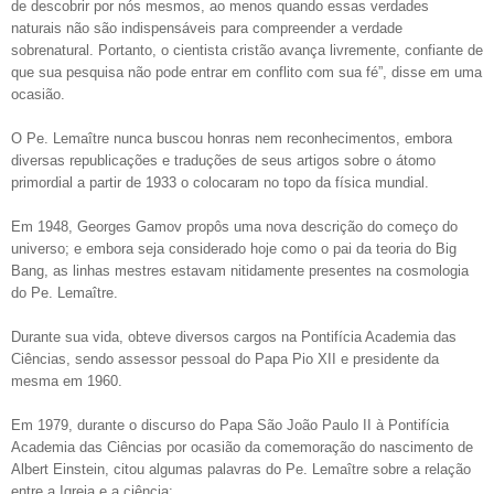
de descobrir por nós mesmos, ao menos quando essas verdades
naturais não são indispensáveis para compreender a verdade
sobrenatural. Portanto, o cientista cristão avança livremente, confiante de
que sua pesquisa não pode entrar em conflito com sua fé”, disse em uma
ocasião.
O Pe. Lemaître nunca buscou honras nem reconhecimentos, embora
diversas republicações e traduções de seus artigos sobre o átomo
primordial a partir de 1933 o colocaram no topo da física mundial.
Em 1948, Georges Gamov propôs uma nova descrição do começo do
universo; e embora seja considerado hoje como o pai da teoria do Big
Bang, as linhas mestres estavam nitidamente presentes na cosmologia
do Pe. Lemaître.
Durante sua vida, obteve diversos cargos na Pontifícia Academia das
Ciências, sendo assessor pessoal do Papa Pio XII e presidente da
mesma em 1960.
Em 1979, durante o discurso do Papa São João Paulo II à Pontifícia
Academia das Ciências por ocasião da comemoração do nascimento de
Albert Einstein, citou algumas palavras do Pe. Lemaître sobre a relação
entre a Igreja e a ciência: