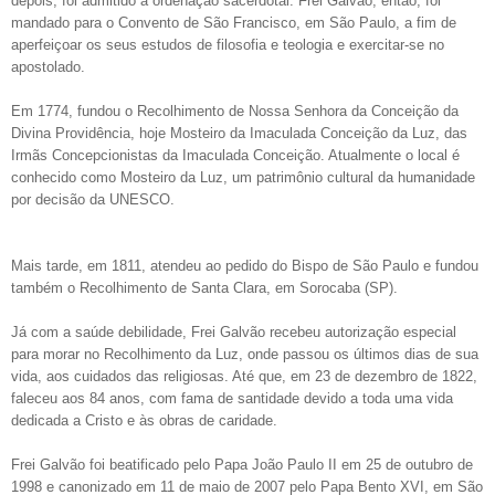
depois, foi admitido à ordenação sacerdotal. Frei Galvão, então, foi
mandado para o Convento de São Francisco, em São Paulo, a fim de
aperfeiçoar os seus estudos de filosofia e teologia e exercitar-se no
apostolado.
Em 1774, fundou o Recolhimento de Nossa Senhora da Conceição da
Divina Providência, hoje Mosteiro da Imaculada Conceição da Luz, das
Irmãs Concepcionistas da Imaculada Conceição. Atualmente o local é
conhecido como Mosteiro da Luz, um patrimônio cultural da humanidade
por decisão da UNESCO.
Mais tarde, em 1811, atendeu ao pedido do Bispo de São Paulo e fundou
também o Recolhimento de Santa Clara, em Sorocaba (SP).
Já com a saúde debilidade, Frei Galvão recebeu autorização especial
para morar no Recolhimento da Luz, onde passou os últimos dias de sua
vida, aos cuidados das religiosas. Até que, em 23 de dezembro de 1822,
faleceu aos 84 anos, com fama de santidade devido a toda uma vida
dedicada a Cristo e às obras de caridade.
Frei Galvão foi beatificado pelo Papa João Paulo II em 25 de outubro de
1998 e canonizado em 11 de maio de 2007 pelo Papa Bento XVI, em São