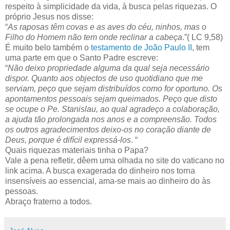
respeito à simplicidade da vida, à busca pelas riquezas. O
próprio Jesus nos disse:
“
As raposas têm covas e as aves do céu, ninhos, mas o
Filho do Homem não tem onde reclinar a cabeça
.”( LC 9,58)
É muito belo também o
testamento de João Paulo II
, tem
uma parte em que o Santo Padre escreve:
“
Não deixo propriedade alguma da qual seja necessário
dispor. Quanto aos objectos de uso quotidiano que me
serviam, peço que sejam distribuídos como for oportuno. Os
apontamentos pessoais sejam queimados. Peço que disto
se ocupe o Pe. Stanislau, ao qual agradeço a colaboração,
a ajuda tão prolongada nos anos e a compreensão. Todos
os outros agradecimentos deixo-os no coração diante de
Deus, porque é difícil expressá-los
. “
Quais riquezas materiais tinha o Papa?
Vale a pena refletir, dêem uma olhada no site do vaticano no
link acima. A busca exagerada do dinheiro nos torna
insensíveis ao essencial, ama-se mais ao dinheiro do às
pessoas.
Abraço fraterno a todos.