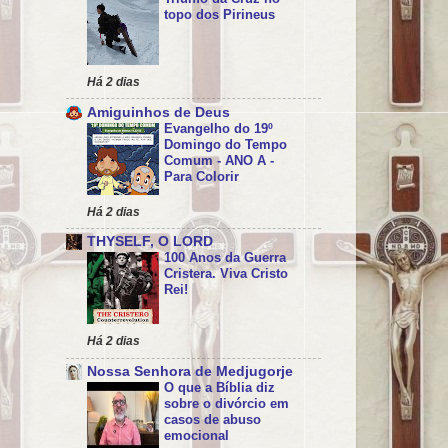
topo dos Pirineus
Há 2 dias
Amiguinhos de Deus
Evangelho do 19º
Domingo do Tempo
Comum - ANO A -
Para Colorir
Há 2 dias
THYSELF, O LORD
100 Anos da Guerra
Cristera. Viva Cristo
Rei!
Há 2 dias
Nossa Senhora de Medjugorje
O que a Bíblia diz
sobre o divórcio em
casos de abuso
emocional