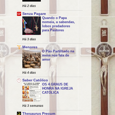
Há 2 dias
Senza Pagare
Quando o Papa
nomeia, a sabendas,
lobos predadores
para Pastores
Há 3 dias
Menores
O Pão Partilhado na
mesa nos fala de
amor
Há 4 dias
Saber Católico
OS 4 GRAUS DE
HONRA NA IGREJA
CATÓLICA
Há 3 semanas
Thesaurus Precum