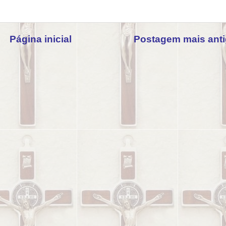
Página inicial
Postagem mais ant