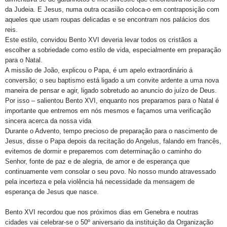
da Judeia. E Jesus, numa outra ocasião coloca-o em contraposição com
aqueles que usam roupas delicadas e se encontram nos palácios dos
reis.
Este estilo, convidou Bento XVI deveria levar todos os cristãos a
escolher a sobriedade como estilo de vida, especialmente em preparação
para o Natal.
A missão de João, explicou o Papa, é um apelo extraordinário á
conversão; o seu baptismo está ligado a um convite ardente a uma nova
maneira de pensar e agir, ligado sobretudo ao anuncio do juízo de Deus.
Por isso – salientou Bento XVI, enquanto nos preparamos para o Natal é
importante que entremos em nós mesmos e façamos uma verificação
sincera acerca da nossa vida
Durante o Advento, tempo precioso de preparação para o nascimento de
Jesus, disse o Papa depois da recitação do Angelus, falando em francês,
evitemos de dormir e preparemos com determinação o caminho do
Senhor, fonte de paz e de alegria, de amor e de esperança que
continuamente vem consolar o seu povo. No nosso mundo atravessado
pela incerteza e pela violência há necessidade da mensagem de
esperança de Jesus que nasce.
Bento XVI recordou que nos próximos dias em Genebra e noutras
cidades vai celebrar-se o 50º aniversario da instituição da Organização