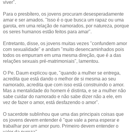
viver".
Para o presbítero, os jovens procuram desesperadamente
amar e ser amados. "Isso é o que busca um rapaz ou uma
garota, em uma relação de namorados, por natureza, porque
os seres humanos estão feitos para amar".
Entretanto, disse, os jovens muitas vezes "confundem amor
com sexualidade" e andam "muito desencaminhados pois
todos os empurram em uma mesma direção, que é a das
relações sexuais pré-matrimoniais", lamentou.
O Pe. Daum explicou que, "quando a mulher se entrega,
acredita que está dando o melhor de si mesma ao seu
namorado, acredita que com isso está construindo o amor.
Mas a mentalidade do homem é distinta, e se a mulher não
sabe cuidar do namorado e não sabe dizer não a ele, em
vez de fazer o amor, está desfazendo o amor".
O sacerdote sublinhou que uma das principais coisas que
os jovens devem entender é "que vale a pena esperar e
trabalhar por um amor puro. Primeiro devem entender o
valor da pureza".