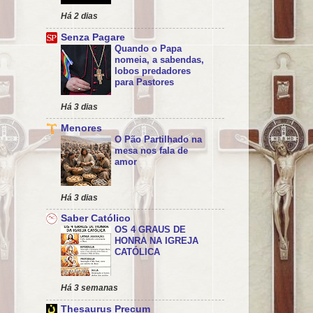
Há 2 dias
Senza Pagare
Quando o Papa
nomeia, a sabendas,
lobos predadores
para Pastores
Há 3 dias
Menores
O Pão Partilhado na
mesa nos fala de
amor
Há 3 dias
Saber Católico
OS 4 GRAUS DE
HONRA NA IGREJA
CATÓLICA
Há 3 semanas
Thesaurus Precum