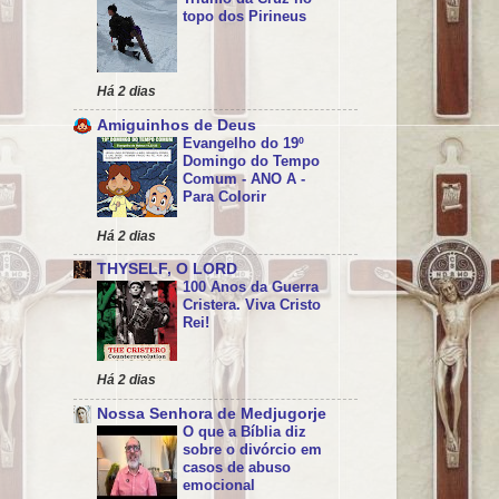
topo dos Pirineus
Há 2 dias
Amiguinhos de Deus
Evangelho do 19º
Domingo do Tempo
Comum - ANO A -
Para Colorir
Há 2 dias
THYSELF, O LORD
100 Anos da Guerra
Cristera. Viva Cristo
Rei!
Há 2 dias
Nossa Senhora de Medjugorje
O que a Bíblia diz
sobre o divórcio em
casos de abuso
emocional