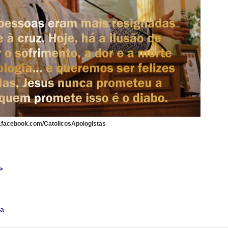
w.facebook.com/CatolicosApologistas
>
na