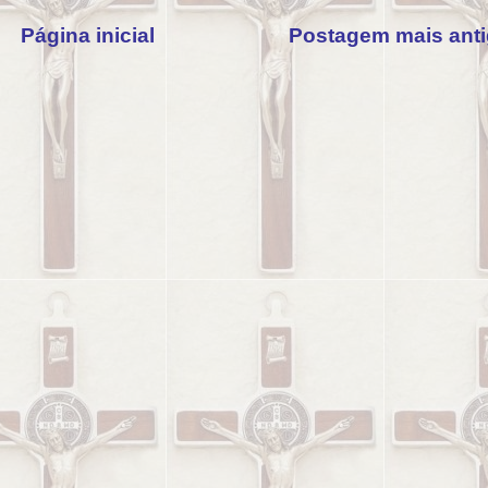
Página inicial
Postagem mais ant