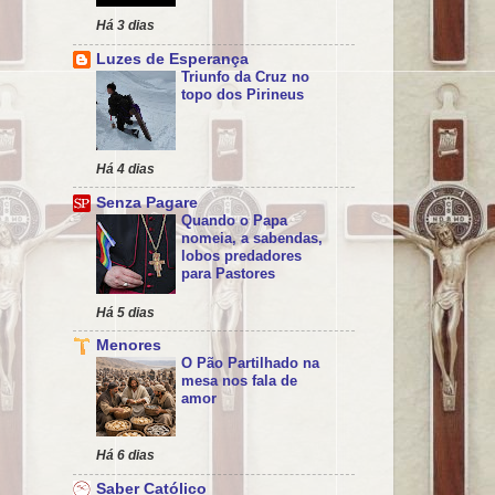
Há 3 dias
Luzes de Esperança
Triunfo da Cruz no
topo dos Pirineus
Há 4 dias
Senza Pagare
Quando o Papa
nomeia, a sabendas,
lobos predadores
para Pastores
Há 5 dias
Menores
O Pão Partilhado na
mesa nos fala de
amor
Há 6 dias
Saber Católico