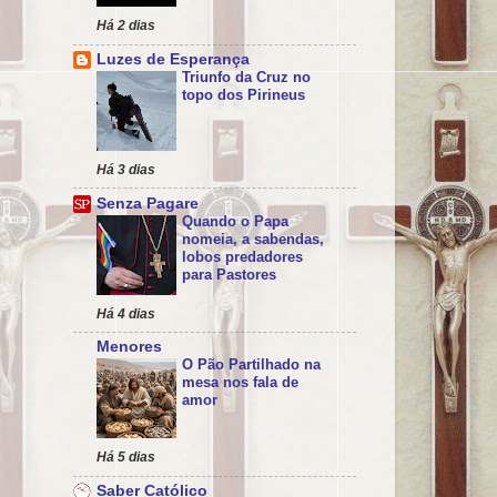
Há 2 dias
Luzes de Esperança
Triunfo da Cruz no
topo dos Pirineus
Há 3 dias
Senza Pagare
Quando o Papa
nomeia, a sabendas,
lobos predadores
para Pastores
Há 4 dias
Menores
O Pão Partilhado na
mesa nos fala de
amor
Há 5 dias
Saber Católico