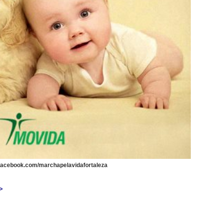
.facebook.com/marchapelavidafortaleza
>