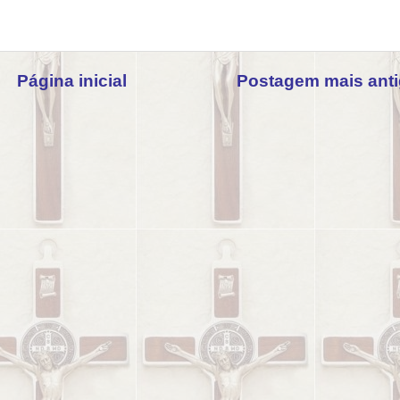
Página inicial
Postagem mais ant