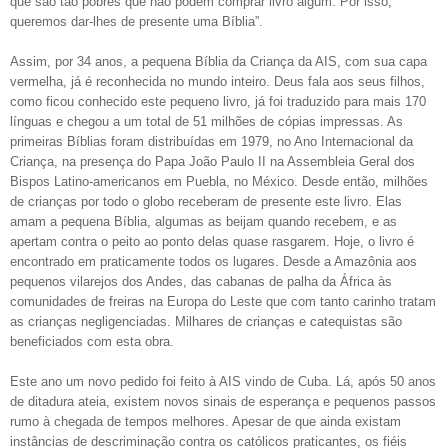
que são tão pobres que não podem comprar livro algum. Por isso,
queremos dar-lhes de presente uma Bíblia”.
Assim, por 34 anos, a pequena Bíblia da Criança da AIS, com sua capa
vermelha, já é reconhecida no mundo inteiro. Deus fala aos seus filhos,
como ficou conhecido este pequeno livro, já foi traduzido para mais 170
línguas e chegou a um total de 51 milhões de cópias impressas. As
primeiras Bíblias foram distribuídas em 1979, no Ano Internacional da
Criança, na presença do Papa João Paulo II na Assembleia Geral dos
Bispos Latino-americanos em Puebla, no México. Desde então, milhões
de crianças por todo o globo receberam de presente este livro. Elas
amam a pequena Bíblia, algumas as beijam quando recebem, e as
apertam contra o peito ao ponto delas quase rasgarem. Hoje, o livro é
encontrado em praticamente todos os lugares. Desde a Amazônia aos
pequenos vilarejos dos Andes, das cabanas de palha da África às
comunidades de freiras na Europa do Leste que com tanto carinho tratam
as crianças negligenciadas. Milhares de crianças e catequistas são
beneficiados com esta obra.
Este ano um novo pedido foi feito à AIS vindo de Cuba. Lá, após 50 anos
de ditadura ateia, existem novos sinais de esperança e pequenos passos
rumo à chegada de tempos melhores. Apesar de que ainda existam
instâncias de descriminação contra os católicos praticantes, os fiéis