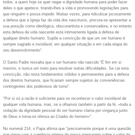
todos, a quem hoje se quer negar a dignidade humana para poder fazer
deles o que apetece, tirando-lhes a vida e promovendo legislações para
que ninguém o possa impedir. Muitas vezes, para ridiculizar jocosamente
a defesa que a Igreja faz da vida dos nascituros, procura-se apresentar a
sua posição como ideológica, obscurantista e conservadora; e no entanto
esta defesa da vida nascente está intimamente ligada à defesa de
qualquer direito humano. Supõe a convicção de que um ser humano é
sempre sagrado e inviolável, em qualquer situação e em cada etapa do
seu desenvolvimento”.
O Santo Padre ressalta que o ser humano não nascido “É fim em si
mesmo, e nunca um meio para resolver outras dificuldades. Se cai esta
convicção, não resta fundamentos sólidos e permanentes para a defesa
dos direitos humanos, que ficariam sempre sujeitos às conveniências
contingentes dos poderosos de turno".
"Por si só a razão é suficiente para se reconhecer o valor inviolável de
qualquer vida humana, mas, se a olhamos também a partir da fé, «toda a
violação da dignidade pessoal do ser humano clama por vingança junto
de Deus e torna-se ofensa ao Criador do homem»".
No numeral 214, o Papa afirma que "precisamente porque é uma questão
que mexe com a coerência interna da nossa mensagem sobre o valor da