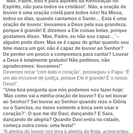
“‘Mas, Padre, isso é para aqueles da Renovação no
Espírito, não para todos os cristãos!’. Não, a oração de
louvor é uma oração cristã para todos nós! Na Missa,
todos os dias, quando cantamos o Santo… Esta é uma
oração de louvor: louvamos a Deus pela sua grandeza,
porque é grande! E dizemos a Ele coisas belas, porque
gostamos disso. ‘Mas, Padre, eu não sou capaz…’ –
alguém pode dizer. Mas se é capaz de gritar quando seu
time marca um gol, não é capaz de louvar ao Senhor?
De perder um pouco a compostura para cantar? Louvar
a Deus é totalmente gratuito! Não pedimos, não
agradecemos: louvamos!”
Devemos rezar “com todo o coração”, prosseguiu o Papa: “É
um ato inclusive de justiça, porque Ele é grande! É o nosso
Deus!”.
“Uma boa pergunta que nós podemos nos fazer hoje:
‘Mas como vai a minha oração de louvor? Eu sei louvar
ao Senhor? Sei louvar ao Senhor quando rezo o Glória
ou o Sanctus, ou movo somente a boca sem usar o
coração?’. O que me diz Davi, dançando? E Sara,
dançando de alegria? Quando Davi entra na cidade,
começa outra coisa: uma festa!”
“A alegria do louvor nos leva à alegria da festa, acrescentou