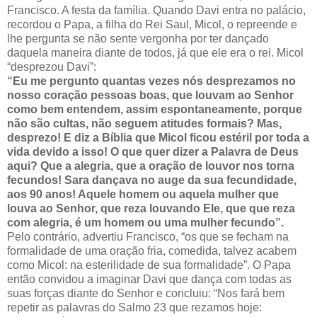
Francisco. A festa da família. Quando Davi entra no palácio,
recordou o Papa, a filha do Rei Saul, Micol, o repreende e
lhe pergunta se não sente vergonha por ter dançado
daquela maneira diante de todos, já que ele era o rei. Micol
“desprezou Davi”:
“Eu me pergunto quantas vezes nós desprezamos no
nosso coração pessoas boas, que louvam ao Senhor
como bem entendem, assim espontaneamente, porque
não são cultas, não seguem atitudes formais? Mas,
desprezo! E diz a Bíblia que Micol ficou estéril por toda a
vida devido a isso! O que quer dizer a Palavra de Deus
aqui? Que a alegria, que a oração de louvor nos torna
fecundos! Sara dançava no auge da sua fecundidade,
aos 90 anos! Aquele homem ou aquela mulher que
louva ao Senhor, que reza louvando Ele, que que reza
com alegria, é um homem ou uma mulher fecundo”.
Pelo contrário, advertiu Francisco, “os que se fecham na
formalidade de uma oração fria, comedida, talvez acabem
como Micol: na esterilidade de sua formalidade”. O Papa
então convidou a imaginar Davi que dança com todas as
suas forças diante do Senhor e concluiu: “Nos fará bem
repetir as palavras do Salmo 23 que rezamos hoje: