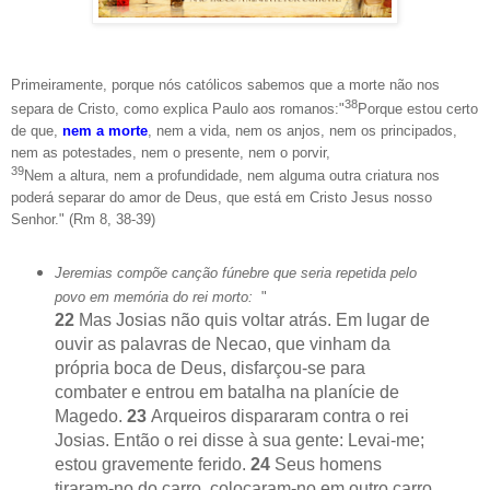
Primeiramente, porque nós católicos sabemos que a morte não nos
38
separa de Cristo, como explica Paulo aos romanos:"
Porque estou certo
de que,
nem a morte
,
nem a vida, nem os anjos, nem os principados,
nem as potestades, nem o presente, nem o porvir,
39
Nem a altura, nem a profundidade, nem alguma outra criatura nos
poderá separar do amor de Deus, que está em Cristo Jesus nosso
Senhor." (Rm 8, 38-39)
Jeremias compõe canção fúnebre que seria repetida pelo
povo em memória do rei morto:
"
22
Mas Josias não quis voltar atrás. Em lugar de
ouvir as palavras de Necao, que vinham da
própria boca de Deus, disfarçou-se para
combater e entrou em batalha na planície de
Magedo.
23
Arqueiros dispararam contra o rei
Josias. Então o rei disse à sua gente: Levai-me;
estou gravemente ferido.
24
Seus homens
tiraram-no do carro, colocaram-no em outro carro