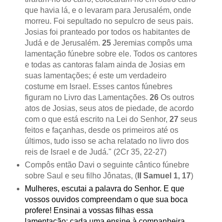
que havia lá, e o levaram para Jerusalém, onde
morreu. Foi sepultado no sepulcro de seus pais.
Josias foi pranteado por todos os habitantes de
Judá e de Jerusalém.
25
Jeremias compôs uma
lamentação fúnebre sobre ele. Todos os cantores
e todas as cantoras falam ainda de Josias em
suas lamentações; é este um verdadeiro
costume em Israel. Esses cantos fúnebres
figuram no Livro das Lamentações.
26
Os outros
atos de Josias, seus atos de piedade, de acordo
com o que está escrito na Lei do Senhor,
27
seus
feitos e façanhas, desde os primeiros até os
últimos, tudo isso se acha relatado no livro dos
reis de Israel e de Judá." (2Cr 35, 22-27)
Compôs então Davi o seguinte cântico fúnebre
sobre Saul e seu filho Jônatas, (
II Samuel 1, 17
)
Mulheres, escutai a palavra do Senhor. E que
vossos ouvidos compreendam o que sua boca
profere! Ensinai a vossas filhas essa
lamentação; cada uma ensine à companheira