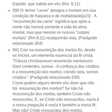
Espírito que habita em vós (Rm 8,11).
990 O termo "carne" designa o homem em sua
condição de fraqueza e de mortalidade[a15] . A
"ressurreição da carne" significa que após a
morte não haverá somente a vida da alma
imortal, mas que mesmo os nossos "corpos
mortais" (Rm 8,11) readquirirão vida. (Parágrafo
relacionado 364)
991 Crer na ressurreição dos mortos foi, desde
os inícios, um elemento essencial da fé cristã.
"Fiducia christianorum resurrectio mortuorum;
ilíam credentes, sumus - A confiança dos cristãos
é a ressurreição dos mortos; crendo nela, somos
cristãos": (Parágrafo relacionado 638)
Como podem alguns dentre vós dizer que não
há ressurreição dos mortos? Se não há
ressurreição dos mortos, também Cristo não
ressuscitou. E, se Cristo não ressuscitou, vazia é
a nossa pregação é vazia é também a vossa fé.
Mas não! Cristo ressuscitou dos mortos,