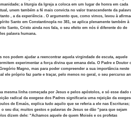
umanidade; a liturgia da Igreja a coloca em um lugar de honra em cada
 atual, unem também a fé mais convicta no valor transcendente da palavr
ntanto , a da experiência . O argumento que, como vimos, levou à afirm
spírito Santo em Constantinopla no 381, se aplica plenamente também à
to Santo, Cristo ainda nos fala, o seu efeito em nós é diferente do de
ples palavra humana.
s nos podem ajudar a reencontrar aquela virgindade de escuta, aquele
permitem experimentar a força divina que emana dela. O Padre e Doutor 
 Gregório Magno, mas para poder compreender a sua importância neste
l ele próprio faz parte e traçar, pelo menos no geral, o seu percurso an
r na mesma linha começada por Jesus e pelos apóstolos, e só esse dado
jeição radical da exegese dos Padres significaria uma rejeição da exeges
ulos de Emaús, explica tudo aquilo que se referia a ele nas Escrituras;
u o seu dia; muitos gestos e palavras de Jesus se dão “para que sejam
tolos dizem dele: “Achamos aquele de quem Moisés e os profetas