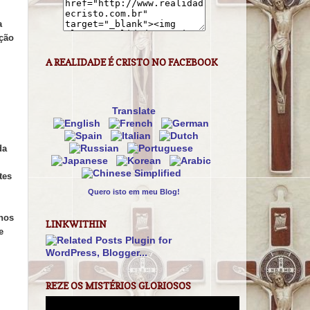
a
ação
A REALIDADE É CRISTO NO FACEBOOK
Translate
da
tes
Quero isto em meu Blog!
 nos
LINKWITHIN
e
REZE OS MISTÉRIOS GLORIOSOS