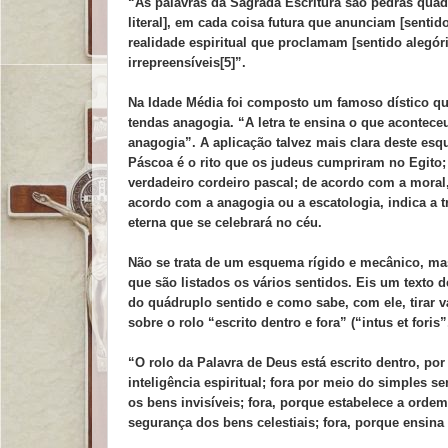
“As palavras da Sagrada Escritura são pedras quad
literal], em cada coisa futura que anunciam [sent
realidade espiritual que proclamam [sentido alegór
irrepreensíveis[5]”.
Na Idade Média foi composto um famoso dístico que 
tendas anagogia. “A letra te ensina o que aconteceu;
anagogia”. A aplicação talvez mais clara deste esq
Páscoa é o rito que os judeus cumpriram no Egito; d
verdadeiro cordeiro pascal; de acordo com a moral, 
acordo com a anagogia ou a escatologia, indica a t
eterna que se celebrará no céu.
Não se trata de um esquema rígido e mecânico, mas
que são listados os vários sentidos. Eis um texto
do quádruplo sentido e como sabe, com ele, tirar 
sobre o rolo “escrito dentro e fora” (“intus et foris
“O rolo da Palavra de Deus está escrito dentro, por
inteligência espiritual; fora por meio do simples s
os bens invisíveis; fora, porque estabelece a ordem
segurança dos bens celestiais; fora, porque ensin