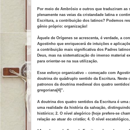
Por meio de Ambrósio e outros que traduziram as 
plenamente nas veias da cristandade latina e contin
Escritura, a contribuição dos latinos? Podemos re
gênio próprio: organização!
Àquele de Orígenes se acrescenta, é verdade, a con
Agostinho que enriquecerá de intuições e aplicaçõe
a contribuição mais significativa dos Padres latin
Deus, mas na sistematização do imenso material ex
para orientar-se na sua utilização.
Esse esforço organizativo – começado com Agostinh
doutrina do quádruplo sentido da Escritura. Neste
patronos da doutrina medieval dos quatro sentidos
gregoriana[4]”.
A doutrina dos quatro sentidos da Escritura é uma 
uma realidade da história da salvação, distinguindo 
histórico; 2. O nível alegórico (hoje prefere-se cha
relação ao atuar do cristão; 4. O nível escatológic