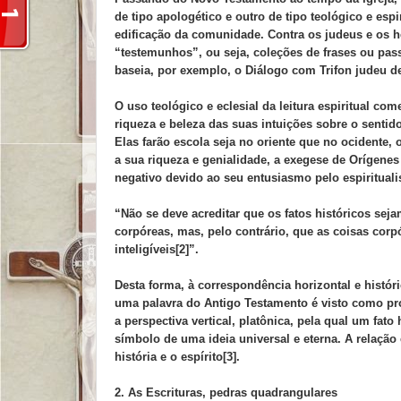
de tipo apologético e outro de tipo teológico e esp
edificação da comunidade. Contra os judeus e os
“testemunhos”, ou seja, coleções de frases ou pass
baseia, por exemplo, o Diálogo com Trifon judeu de
O uso teológico e eclesial da leitura espiritual c
riqueza e beleza das suas intuições sobre o sentido
Elas farão escola seja no oriente que no ocident
a sua riqueza e genialidade, a exegese de Orígene
negativo devido ao seu entusiasmo pelo espiritual
“Não se deve acreditar que os fatos históricos seja
corpóreas, mas, pelo contrário, que as coisas corpó
inteligíveis[2]”.
Desta forma, à correspondência horizontal e histó
uma palavra do Antigo Testamento é visto como prof
a perspectiva vertical, platônica, pela qual um fat
símbolo de uma ideia universal e eterna. A relação 
história e o espírito[3].
2. As Escrituras, pedras quadrangulares