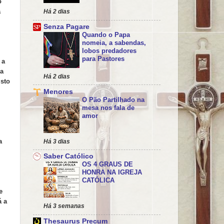
o
a
Há 2 dias
Senza Pagare
Quando o Papa
nomeia, a sabendas,
lobos predadores
para Pastores
 a
 a
Há 2 dias
isto
Menores
O Pão Partilhado na
mesa nos fala de
amor
a
Há 3 dias
Saber Católico
OS 4 GRAUS DE
HONRA NA IGREJA
CATÓLICA
e
á a
Há 3 semanas
Thesaurus Precum