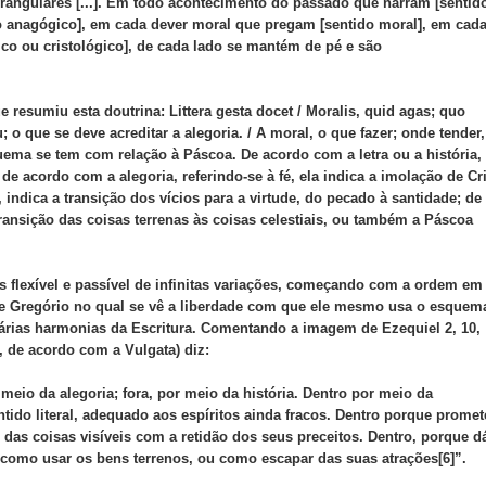
rangulares [...]. Em todo acontecimento do passado que narram [sentid
ido anagógico], em cada dever moral que pregam [sentido moral], em cad
ico ou cristológico], de cada lado se mantém de pé e são
resumiu esta doutrina: Littera gesta docet / Moralis, quid agas; quo
 o que se deve acreditar a alegoria. / A moral, o que fazer; onde tender,
uema se tem com relação à Páscoa. De acordo com a letra ou a história,
e acordo com a alegoria, referindo-se à fé, ela indica a imolação de Cr
indica a transição dos vícios para a virtude, do pecado à santidade; de
ransição das coisas terrenas às coisas celestiais, ou também a Páscoa
 flexível e passível de infinitas variações, começando com a ordem em
 de Gregório no qual se vê a liberdade com que ele mesmo usa o esquem
várias harmonias da Escritura. Comentando a imagem de Ezequiel 2, 10,
”, de acordo com a Vulgata) diz:
 meio da alegoria; fora, por meio da história. Dentro por meio da
entido literal, adequado aos espíritos ainda fracos. Dentro porque promet
 das coisas visíveis com a retidão dos seus preceitos. Dentro, porque d
a como usar os bens terrenos, ou como escapar das suas atrações[6]”.