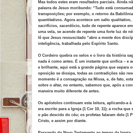
Mas todos estes eram resultados parciais. Ainda não 
palavra de Jesus moribundo: “Tudo está consumad
transposições; por exemplo, o retorno da Babilôn
quantitativos. Agora acontece um salto qualitativo,
sacrifícios, sacerdócio, tudo de repente aparece 
uma vela, se acende de repente uma forte luz de n
lê que Jesus ressuscitado “abre a mente dos discípu
inteligência, trabalhada pelo Espírito Santo.
O Cordeiro quebra os selos e o livro da história sa
nada é como antes. É um instante que unifica – e 
e brilhante, aqui está a grande página que separa
oposição se dissipa, todas as contradições são re
momento é a consagração na Missa, e, de fato, es
sobre o altar, no entanto, sabemos que, após a con
maneira muito diferente de antes.
Os apóstolos continuam esta leitura, aplicando-a à
era escrito para a Igreja (1 Cor 10, 11); a rocha qu
o pão descido do céu; os profetas falaram dele (1 P
Cristo, e assim por diante.
Passando do Novo Testamento ao tempo da Igreja,