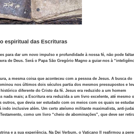
 espiritual das Escrituras
s para dar um novo impulso e profundidade à nossa fé, não pode falta
vra de Deus. Será o Papa São Gregório Magno a guiar-nos à “inteligênc
ura, a mesma coisa que aconteceu com a pessoa de Jesus. A busca do
e dominou nos últimos dois séculos partia dos mesmos pressupostos e le
istórico diferente do Cristo da fé. Jesus era reduzido a um homem
s nada mais; a Escritura era reduzida a um livro excelente, até mesmo 
s outros, que devia ser estudado com os meios com os quais se estud
á indo inclusive além. Um certo ateísmo militante maximalista, anti-juda
go Testamento, como um livro “cheio de abominações”, que deve ser retir
utrina e a sua experiência. Na Dei Verbum, o Vaticano II reafirmou a per