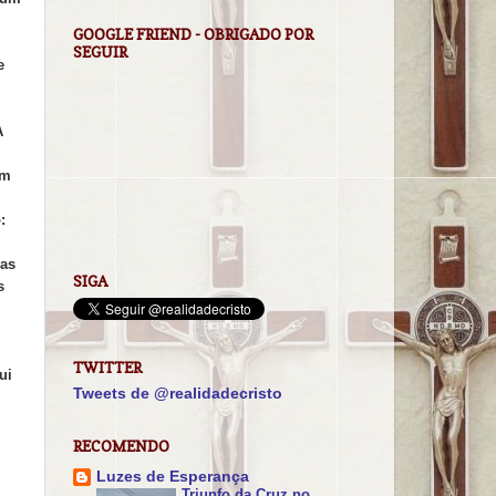
GOOGLE FRIEND - OBRIGADO POR
SEGUIR
e
A
om
:
sas
SIGA
s
TWITTER
ui
Tweets de @realidadecristo
RECOMENDO
Luzes de Esperança
Triunfo da Cruz no