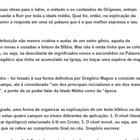
suas obras para o latim, o método e os conteúdos de Orígenes, entram
uarão a fluir por toda a idade média. Qual foi, então, na explicação da
sumir a resposta em uma só palavra que é a que melhor expressa o seu
tribuição não menos criativa e audaz de um outro gênio, aquela de
s novas e ousadas a leitura da Bíblia. Mas não é nesta linha que se col
os, ou seja, na descoberta de significados novos e escondidos na Palavra
egético que tinha se acumulado na Igreja, no traçar uma espécie de ma
o – foi levado à sua forma definitiva por Gregório Magno e consiste n
 campo, ele é considerado “um dos principais iniciadores e um dos mai
”, a ponto de se poder falar da Idade Média como da “época
grade, uma forma de organizar as explicações de um texto bíblico ou de
nelas quatro campos ou níveis diferentes de aplicação: 1. O nível litera
mar tipológico) relacionado à fé em Cristo; 3. O nível moral, ou seja, em
o, que se refere ao cumprimento final no céu. Gregório escreve: