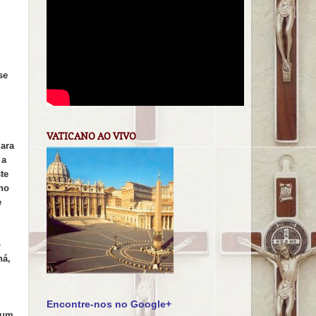
,
se
VATICANO AO VIVO
lara
 a
te
ho
e
o
ná,
Encontre-nos no Google+
 um