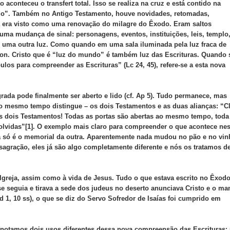
aconteceu o transfert total. Isso se realiza na cruz e está contido na
o”. Também no Antigo Testamento, houve novidades, retomadas,
ia era visto como uma renovação do milagre do Êxodo. Eram saltos
 uma mudança de sinal: personagens, eventos, instituições, leis, templo
em uma outra luz. Como quando em uma sala iluminada pela luz fraca de
éon. Cristo que é “luz do mundo” é também luz das Escrituras. Quando 
los para compreender as Escrituras” (Lc 24, 45), refere-se a esta nova
grada pode finalmente ser aberto e lido (cf. Ap 5). Tudo permanece, mas
ao mesmo tempo distingue – os dois Testamentos e as duas alianças: “C
 os dois Testamentos! Todas as portas são abertas ao mesmo tempo, toda
solvidas”[1]. O exemplo mais claro para compreender o que acontece nes
ta só é o memorial da outra. Aparentemente nada mudou no pão e no vin
sagração, eles já são algo completamente diferente e nós os tratamos d
 Igreja, assim como à vida de Jesus. Tudo o que estava escrito no Êxod
e se seguia e tirava a sede dos judeus no deserto anunciava Cristo e o ma
d 1, 10 ss), o que se diz do Servo Sofredor de Isaías foi cumprido em
 notamos dois usos diferentes dessa nova compreensão das Escrituras: