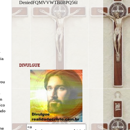
r
ia
DIVULGUE
vou
o
am
ico
ado
ene