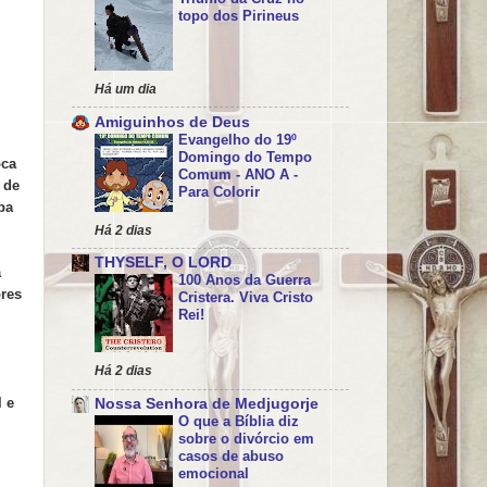
topo dos Pirineus
Há um dia
Amiguinhos de Deus
Evangelho do 19º
Domingo do Tempo
oca
Comum - ANO A -
 de
Para Colorir
pa
Há 2 dias
THYSELF, O LORD
a
100 Anos da Guerra
ores
Cristera. Viva Cristo
Rei!
Há 2 dias
l e
Nossa Senhora de Medjugorje
O que a Bíblia diz
sobre o divórcio em
casos de abuso
emocional