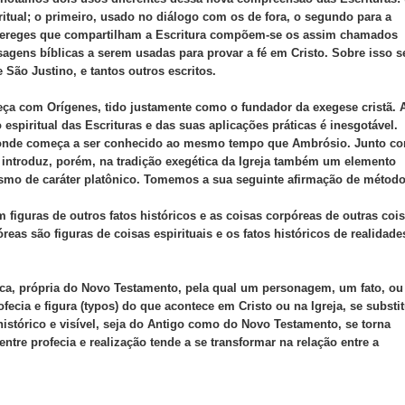
iritual; o primeiro, usado no diálogo com os de fora, o segundo para a
 hereges que compartilham a Escritura compõem-se os assim chamados
agens bíblicas a serem usadas para provar a fé em Cristo. Sobre isso s
 São Justino, e tantos outros escritos.
omeça com Orígenes, tido justamente como o fundador da exegese cristã. 
 espiritual das Escrituras e das suas aplicações práticas é inesgotável.
e, onde começa a ser conhecido ao mesmo tempo que Ambrósio. Junto c
s introduz, porém, na tradição exegética da Igreja também um elemento
ismo de caráter platônico. Tomemos a sua seguinte afirmação de método
m figuras de outros fatos históricos e as coisas corpóreas de outras coi
reas são figuras de coisas espirituais e os fatos históricos de realidade
rica, própria do Novo Testamento, pela qual um personagem, um fato, ou
ecia e figura (typos) do que acontece em Cristo ou na Igreja, se substit
o histórico e visível, seja do Antigo como do Novo Testamento, se torna
entre profecia e realização tende a se transformar na relação entre a