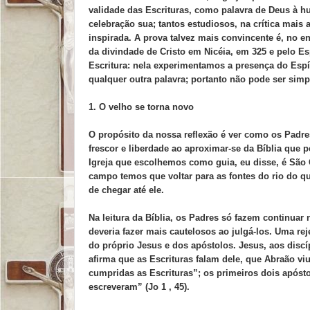
validade das Escrituras, como palavra de Deus à h
celebração sua; tantos estudiosos, na crítica mais
inspirada. A prova talvez mais convincente é, no e
da divindade de Cristo em Nicéia, em 325 e pelo E
Escritura: nela experimentamos a presença do Espíri
qualquer outra palavra; portanto não pode ser sim
1. O velho se torna novo
O propósito da nossa reflexão é ver como os Padre
frescor e liberdade ao aproximar-se da Bíblia que 
Igreja que escolhemos como guia, eu disse, é São
campo temos que voltar para as fontes do rio do qua
de chegar até ele.
Na leitura da Bíblia, os Padres só fazem continua
deveria fazer mais cautelosos ao julgá-los. Uma re
do próprio Jesus e dos apóstolos. Jesus, aos discíp
afirma que as Escrituras falam dele, que Abraão vi
cumpridas as Escrituras”; os primeiros dois após
escreveram” (Jo 1 , 45).