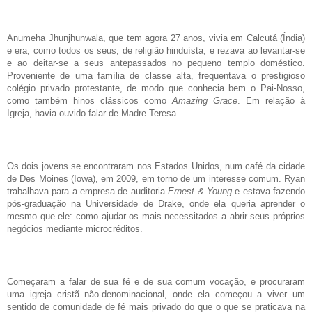
Anumeha Jhunjhunwala, que tem agora 27 anos, vivia em Calcutá (Índia)
e era, como todos os seus, de religião hinduísta, e rezava ao levantar-se
e ao deitar-se a seus antepassados no pequeno templo doméstico.
Proveniente de uma família de classe alta, frequentava o prestigioso
colégio privado protestante, de modo que conhecia bem o Pai-Nosso,
como também hinos clássicos como
Amazing Grace
. Em relação à
Igreja, havia ouvido falar de Madre Teresa.
Os dois jovens se encontraram nos Estados Unidos, num café da cidade
de Des Moines (Iowa), em 2009, em torno de um interesse comum. Ryan
trabalhava para a empresa de auditoria
Ernest & Young
e estava fazendo
pós-graduação na Universidade de Drake, onde ela queria aprender o
mesmo que ele: como ajudar os mais necessitados a abrir seus próprios
negócios mediante microcréditos.
Começaram a falar de sua fé e de sua comum vocação, e procuraram
uma igreja cristã não-denominacional, onde ela começou a viver um
sentido de comunidade de fé mais privado do que o que se praticava na