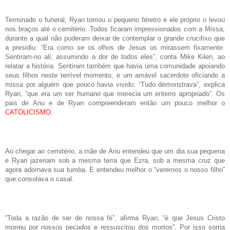
Terminado o funeral, Ryan tomou o pequeno féretro e ele próprio o levou
nos braços até o cemitério. Todos ficaram impressionados com a Missa,
durante a qual não puderam deixar de contemplar o grande crucifixo que
a presidiu: “Era como se os olhos de Jesus os mirassem fixamente.
Sentiram-no ali, assumindo a dor de todos eles”, conta Mike Kilen, ao
relatar a história. Sentiram também que havia uma comunidade apoiando
seus filhos neste terrível momento, e um amável sacerdote oficiando a
missa por alguém que pouco havia vivido: “Tudo demonstrava”, explica
Ryan, “que era um ser humano que merecia um enterro apropriado”. Os
pais de Anu e de Ryan compreenderam então um pouco melhor o
CATOLICISMO
.
Ao chegar ao cemitério, a mãe de Anu entendeu que um dia sua pequena
e Ryan jazeriam sob a mesma terra que Ezra, sob a mesma cruz que
agora adornava sua tumba. E entendeu melhor o “veremos o nosso filho”
que consolava o casal.
“Toda a razão de ser de nossa fé”, afirma Ryan, “é que Jesus Cristo
morreu por nossos pecados e ressuscitou dos mortos”. Por isso sorria