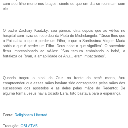
com seu filho morto nos braços, ciente de que um dia se reuniriam com
ele.
O padre Zachary Kautzky, seu pároco, diria depois que ao vê-los no
hospital com Ezra se recordou da Pietà de Michelangelo: “Disse-lhes que
o Pai sabia o que é perder um Filho, e que a Santíssima Virgem Maria
sabia o que é perder um Filho. Deus sabe o que significa”. O sacerdote
ficou impressionado ao vê-los: “Sua ternura embalando o bebê, a
fortaleza de Ryan, a amabilidade de Anu... eram impactantes”.
Quando traçou o sinal da Cruz na fronte do bebê morto, Anu
compreendeu que essas mãos haviam sido consagradas pelas mãos dos
sucessores dos apóstolos e as deles pelas mãos do Redentor. De
alguma forma Jesus havia tocado Ezra. Isto bastava para a esperança.
Fonte:
Religiónem Libertad
Tradução:
OBLATVS