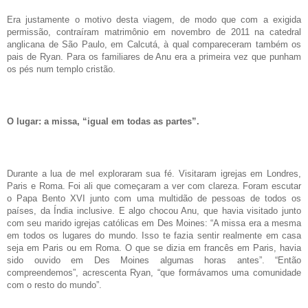
Era justamente o motivo desta viagem, de modo que com a exigida
permissão, contraíram matrimônio em novembro de 2011 na catedral
anglicana de São Paulo, em Calcutá, à qual compareceram também os
pais de Ryan. Para os familiares de Anu era a primeira vez que punham
os pés num templo cristão.
O lugar: a missa, “igual em todas as partes”.
Durante a lua de mel exploraram sua fé. Visitaram igrejas em Londres,
Paris e Roma. Foi ali que começaram a ver com clareza. Foram escutar
o Papa Bento XVI junto com uma multidão de pessoas de todos os
países, da Índia inclusive. E algo chocou Anu, que havia visitado junto
com seu marido igrejas católicas em Des Moines: “A missa era a mesma
em todos os lugares do mundo. Isso te fazia sentir realmente em casa
seja em Paris ou em Roma. O que se dizia em francês em Paris, havia
sido ouvido em Des Moines algumas horas antes”. “Então
compreendemos”, acrescenta Ryan, “que formávamos uma comunidade
com o resto do mundo”.