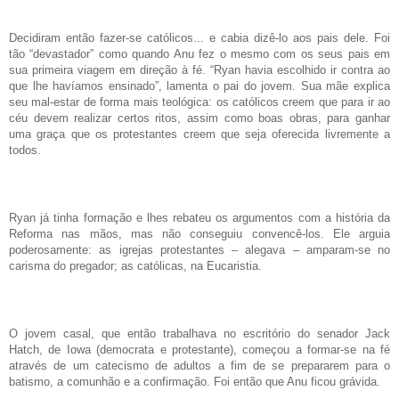
Decidiram então fazer-se católicos... e cabia dizê-lo aos pais dele. Foi
tão “devastador” como quando Anu fez o mesmo com os seus pais em
sua primeira viagem em direção à fé. “Ryan havia escolhido ir contra ao
que lhe havíamos ensinado”, lamenta o pai do jovem. Sua mãe explica
seu mal-estar de forma mais teológica: os católicos creem que para ir ao
céu devem realizar certos ritos, assim como boas obras, para ganhar
uma graça que os protestantes creem que seja oferecida livremente a
todos.
Ryan já tinha formação e lhes rebateu os argumentos com a história da
Reforma nas mãos, mas não conseguiu convencê-los. Ele arguia
poderosamente: as igrejas protestantes – alegava – amparam-se no
carisma do pregador; as católicas, na Eucaristia.
O jovem casal, que então trabalhava no escritório do senador Jack
Hatch, de Iowa (democrata e protestante), começou a formar-se na fé
através de um catecismo de adultos a fim de se prepararem para o
batismo, a comunhão e a confirmação. Foi então que Anu ficou grávida.