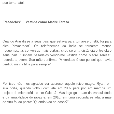
sua terra natal.
“
Pesadelos”... Vestida como Madre Teresa
Quando Anu disse a seus pais que estava para tornar-se cristã, foi para
eles “devastador”. Os telefonemas da Índia se tornaram menos
frequentes, as conversas mais curtas, criou-se uma distância entre ela e
seus pais: “Tinham pesadelos vendo-me vestida como Madre Teresa”,
recorda a jovem. Sua mãe confirma: “A verdade é que pensei que havia
perdido minha filha para sempre”.
Por isso não lhes agradou ver aparecer aquele ruivo magro, Ryan, em
sua porta, quando voltou com ele em 2009 para pôr em marcha um
projeto de microcréditos em Calcutá. Mas logo gostaram da tranquilidade
e da amabilidade do rapaz e, em 2010, em uma segunda estada, a mãe
de Anu foi ao ponto: “Quando vão se casar?”.