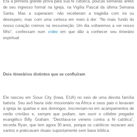
Era a primeira grande prova para sua fé católica, poucas semanas antes
de seu ingresso formal na Igreja, na Vigília Pascal da última Semana
Santa. Mas a superaram: não receberam a tragédia com ira ou
desespero, mas com uma certeza em meio à dor: “No mais fundo do
nosso coração cremos na ressurreição. Um dia voltaremos a ver nosso
filho”, confessam num
vídeo
em que dão a conhecer seu itinerário
espiritual.
Dois itinerários distintos que se confluíram
Ele nasceu em Sioux City (Iowa, EUA) no seio de uma devota família
batista. Seu avô havia sido missionário na África e seus pais o levavam
à igreja às quartas e aos domingos, inscreviam-no em acampamentos de
verão cristãos e, sempre que podiam, iam ouvir o célebre pregador
evangélico Billy Graham. “Destilava-se veneno contra a fé católica”,
recorda Ryan, que tem agora 30 anos, porque os católicos rezavam aos
santos e praticavam rituais supostamente sem base bíblica.