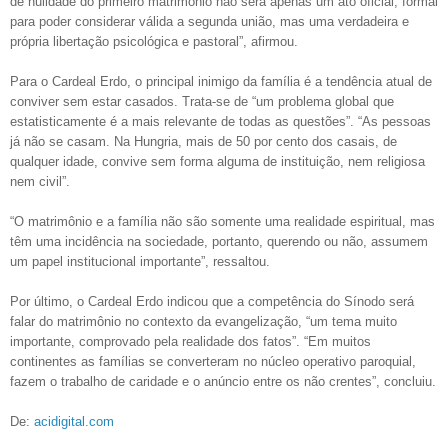
de nulidade do primeiro matrimônio não será apenas um ato oficial, formal
para poder considerar válida a segunda união, mas uma verdadeira e
própria libertação psicológica e pastoral”, afirmou.
Para o Cardeal Erdo, o principal inimigo da família é a tendência atual de
conviver sem estar casados. Trata-se de “um problema global que
estatisticamente é a mais relevante de todas as questões”. “As pessoas
já não se casam. Na Hungria, mais de 50 por cento dos casais, de
qualquer idade, convive sem forma alguma de instituição, nem religiosa
nem civil”.
“O matrimônio e a família não são somente uma realidade espiritual, mas
têm uma incidência na sociedade, portanto, querendo ou não, assumem
um papel institucional importante”, ressaltou.
Por último, o Cardeal Erdo indicou que a competência do Sínodo será
falar do matrimônio no contexto da evangelização, “um tema muito
importante, comprovado pela realidade dos fatos”. “Em muitos
continentes as famílias se converteram no núcleo operativo paroquial,
fazem o trabalho de caridade e o anúncio entre os não crentes”, concluiu.
De:
acidigital.com