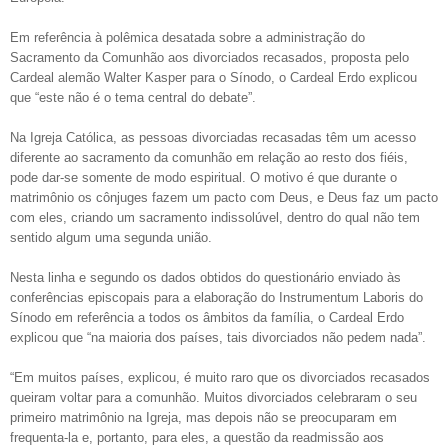
Em referência à polêmica desatada sobre a administração do
Sacramento da Comunhão aos divorciados recasados, proposta pelo
Cardeal alemão Walter Kasper para o Sínodo, o Cardeal Erdo explicou
que “este não é o tema central do debate”.
Na Igreja Católica, as pessoas divorciadas recasadas têm um acesso
diferente ao sacramento da comunhão em relação ao resto dos fiéis,
pode dar-se somente de modo espiritual. O motivo é que durante o
matrimônio os cônjuges fazem um pacto com Deus, e Deus faz um pacto
com eles, criando um sacramento indissolúvel, dentro do qual não tem
sentido algum uma segunda união.
Nesta linha e segundo os dados obtidos do questionário enviado às
conferências episcopais para a elaboração do Instrumentum Laboris do
Sínodo em referência a todos os âmbitos da família, o Cardeal Erdo
explicou que “na maioria dos países, tais divorciados não pedem nada”.
“Em muitos países, explicou, é muito raro que os divorciados recasados
queiram voltar para a comunhão. Muitos divorciados celebraram o seu
primeiro matrimônio na Igreja, mas depois não se preocuparam em
frequenta-la e, portanto, para eles, a questão da readmissão aos