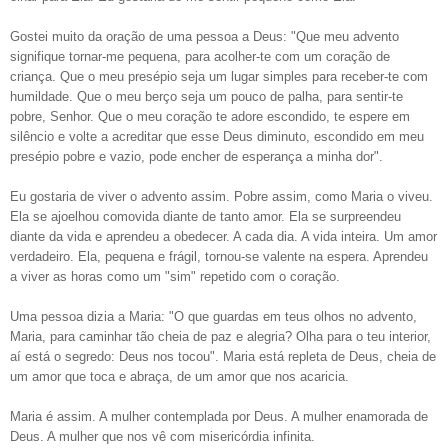
Gostei muito da oração de uma pessoa a Deus: "Que meu advento
signifique tornar-me pequena, para acolher-te com um coração de
criança. Que o meu presépio seja um lugar simples para receber-te com
humildade. Que o meu berço seja um pouco de palha, para sentir-te
pobre, Senhor. Que o meu coração te adore escondido, te espere em
silêncio e volte a acreditar que esse Deus diminuto, escondido em meu
presépio pobre e vazio, pode encher de esperança a minha dor".
Eu gostaria de viver o advento assim. Pobre assim, como Maria o viveu.
Ela se ajoelhou comovida diante de tanto amor. Ela se surpreendeu
diante da vida e aprendeu a obedecer. A cada dia. A vida inteira. Um amor
verdadeiro. Ela, pequena e frágil, tornou-se valente na espera. Aprendeu
a viver as horas como um "sim" repetido com o coração.
Uma pessoa dizia a Maria: "O que guardas em teus olhos no advento,
Maria, para caminhar tão cheia de paz e alegria? Olha para o teu interior,
aí está o segredo: Deus nos tocou". Maria está repleta de Deus, cheia de
um amor que toca e abraça, de um amor que nos acaricia.
Maria é assim. A mulher contemplada por Deus. A mulher enamorada de
Deus. A mulher que nos vê com misericórdia infinita.