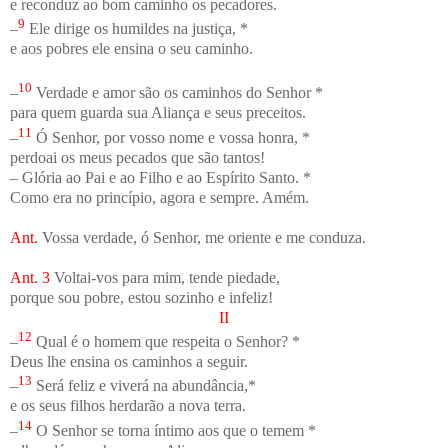
e reconduz ao bom caminho os pecadores.
9
–
Ele dirige os humildes na justiça, *
e aos pobres ele ensina o seu caminho.
10
–
Verdade e amor são os caminhos do Senhor *
para quem guarda sua Aliança e seus preceitos.
11
–
Ó Senhor, por vosso nome e vossa honra, *
perdoai os meus pecados que são tantos!
– Glória ao Pai e ao Filho e ao Espírito Santo. *
Como era no princípio, agora e sempre. Amém.
Ant.
Vossa verdade, ó Senhor, me oriente e me conduza.
Ant. 3
Voltai-vos para mim, tende piedade,
porque sou pobre, estou sozinho e infeliz!
II
12
–
Qual é o homem que respeita o Senhor? *
Deus lhe ensina os caminhos a seguir.
13
–
Será feliz e viverá na abundância,*
e os seus filhos herdarão a nova terra.
14
–
O Senhor se torna íntimo aos que o temem *