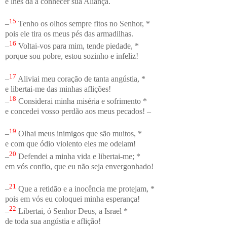
e lhes dá a conhecer sua Aliança.
15
–
Tenho os olhos sempre fitos no Senhor, *
pois ele tira os meus pés das armadilhas.
16
–
Voltai-vos para mim, tende piedade, *
porque sou pobre, estou sozinho e infeliz!
17
–
Aliviai meu coração de tanta angústia, *
e libertai-me das minhas aflições!
18
–
Considerai minha miséria e sofrimento *
e concedei vosso perdão aos meus pecados! –
19
–
Olhai meus inimigos que são muitos, *
e com que ódio violento eles me odeiam!
20
–
Defendei a minha vida e libertai-me; *
em vós confio, que eu não seja envergonhado!
21
–
Que a retidão e a inocência me protejam, *
pois em vós eu coloquei minha esperança!
22
–
Libertai, ó Senhor Deus, a Israel *
de toda sua angústia e aflição!