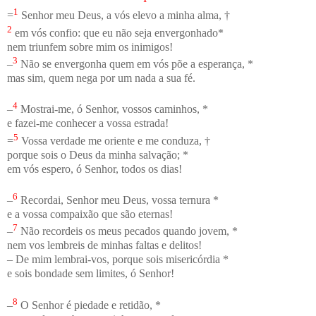
1
=
Senhor meu Deus, a vós elevo a minha alma, †
2
em vós confio: que eu não seja envergonhado*
nem triunfem sobre mim os inimigos!
3
–
Não se envergonha quem em vós põe a esperança, *
mas sim, quem nega por um nada a sua fé.
4
–
Mostrai-me, ó Senhor, vossos caminhos, *
e fazei-me conhecer a vossa estrada!
5
=
Vossa verdade me oriente e me conduza, †
porque sois o Deus da minha salvação; *
em vós espero, ó Senhor, todos os dias!
6
–
Recordai, Senhor meu Deus, vossa ternura *
e a vossa compaixão que são eternas!
7
–
Não recordeis os meus pecados quando jovem, *
nem vos lembreis de minhas faltas e delitos!
– De mim lembrai-vos, porque sois misericórdia *
e sois bondade sem limites, ó Senhor!
8
–
O Senhor é piedade e retidão, *