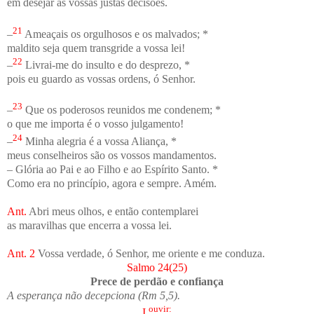
em desejar as vossas justas decisões.
21
–
Ameaçais os orgulhosos e os malvados; *
maldito seja quem transgride a vossa lei!
22
–
Livrai-me do insulto e do desprezo, *
pois eu guardo as vossas ordens, ó Senhor.
23
–
Que os poderosos reunidos me condenem; *
o que me importa é o vosso julgamento!
24
–
Minha alegria é a vossa Aliança, *
meus conselheiros são os vossos mandamentos.
– Glória ao Pai e ao Filho e ao Espírito Santo. *
Como era no princípio, agora e sempre. Amém.
Ant.
Abri meus olhos, e então contemplarei
as maravilhas que encerra a vossa lei.
Ant. 2
Vossa verdade, ó Senhor, me oriente e me conduza.
Salmo 24(25)
Prece de perdão e confiança
A esperança não decepciona (Rm 5,5).
ouvir:
I