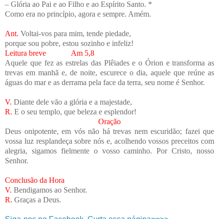
– Glória ao Pai e ao Filho e ao Espírito Santo. *
Como era no princípio, agora e sempre. Amém.
Ant.
Voltai-vos para mim, tende piedade,
porque sou pobre, estou sozinho e infeliz!
Leitura breve Am 5,8
Aquele que fez as estrelas das Plêiades e o Órion e transforma as
trevas em manhã e, de noite, escurece o dia, aquele que reúne as
águas do mar e as derrama pela face da terra, seu nome é Senhor.
V.
Diante dele vão a glória e a majestade,
R.
E o seu templo, que beleza e esplendor!
Oração
Deus onipotente, em vós não há trevas nem escuridão; fazei que
vossa luz resplandeça sobre nós e, acolhendo vossos preceitos com
alegria, sigamos fielmente o vosso caminho. Por Cristo, nosso
Senhor.
Conclusão da Hora
V.
Bendigamos ao Senhor.
R.
Graças a Deus.