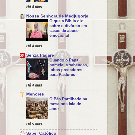
Há 4 dias
Nossa Senhora de Medjugorje
O que a Bíblia diz
sobre o divórcio em
casos de abuso
emocional
Há 4 dias
Senza Pagare
Quando o Papa
nomeia, a sabendas,
lobos predadores
para Pastores
Há 4 dias
Menores
O Pão Partilhado na
mesa nos fala de
amor
Há 5 dias
Saber Católico