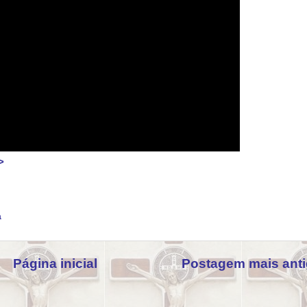
>
a
Página inicial
Postagem mais ant