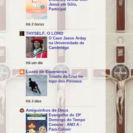
Jesus em Góis,
Participa!
Há 3 horas
THYSELF, O LORD
O Caso Jason Arday
na Universidade de
Cambridge
Há um dia
Luzes de Esperança
Triunfo da Cruz no
topo dos Pirineus
Há 3 dias
Amiguinhos de Deus
Evangelho do 19º
Domingo do Tempo
Comum - ANO A -
Para Colorir