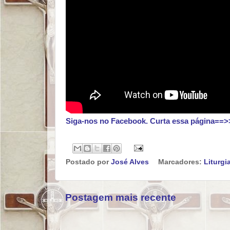
Siga-nos no Facebook. Curta essa página==>
Postado por
José Alves
Marcadores:
Liturgi
Postagem mais recente