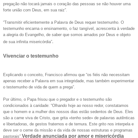
pregação não tocará jamais o coração das pessoas se não houver uma
forte união com Deus, em sua raiz”.
“Transmitir eficientemente a Palavra de Deus requer testemunho. O
testemunho encarna o ensinamento, o faz tangível, acrescenta à verdade
a alegria do Evangelho, de saber que somos amados por Deus e objeto
.
de sua infinita misericórdia”
Vivenciar o testemunho
Explicando o conceito, Francisco afirmou que “os fiéis não necessitam
apenas receber a Palavra em sua integridade, mas também experimentar
o testemunho de vida de quem a prega”.
Por último, o Papa frisou que o pregador e o testemunho são
condicionados à caridade: “Olhando hoje ao nosso redor, constatamos
que o homem e a mulher dos nossos dias estão sedentos de Deus. Eles
são a carne viva de Cristo, que grita «tenho sede» de palavras autênticas
e libertadoras, de gestos fraternos e de ternura. Este grito nos interpela e
deve ser o cerne da missão e da vida de nossas estruturas e programas
Verdade anunciada por amor e misericórdia
pastorais”.