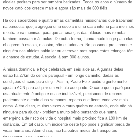
aldeias pediram para ser também batizadas. Todos os anos o número de
novos católicos cresce mais e agora são mais de 600 fiéis.
Há dois sacerdotes e quatro irmãs carmelitas missionárias que trabalham
na paróquia, que já agregou uma escola e uma casa interna para meninos
e outra para meninas, para que as crianças das aldeias mais remotas
também possam ir às aulas. De outra forma, ficaria muito longe para elas
chegarem à escola, e assim, não estudariam. No passado, praticamente
ninguém nas aldeias sabia ler ou escrever, mas agora estas crianças têm
a chance de estudar. A escola já tem 300 alunos.
A missa dominical é hoje celebrada em seis aldeias. Algumas delas
estão há 27km do centro paroquial - um longo caminho, dadas as
condições difíceis para dirigir. Assim, Padre Felix pediu urgentemente
ajuda à ACN para adquirir um veículo adequado. O carro que a paróquia
usa atualmente é antigo e quase inutilizável, precisando de reparos
praticamente a cada duas semanas, reparos que ficam cada vez mais
caros. Além disso, muitas vezes o carro quebra na estrada, onde não há
ninguém para ajudar - problema muito sério pensando que numa
emergência de risco de vida o hospital mais próximo fica a 180 km de
distância. Em tal caso, um incidente deste tipo pode significar perda de
vidas humanas. Além disso, não há outros meios de transportes
disponíveis para a paróquia.