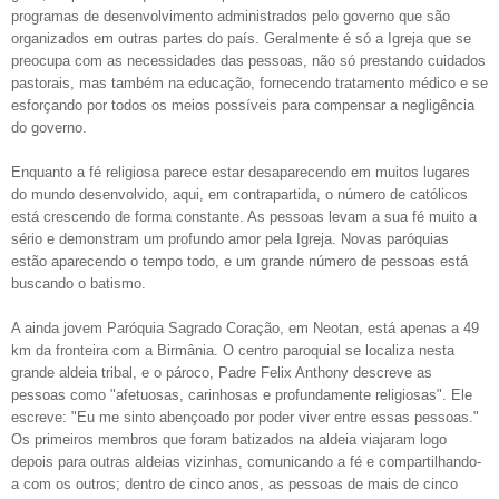
programas de desenvolvimento administrados pelo governo que são
organizados em outras partes do país. Geralmente é só a Igreja que se
preocupa com as necessidades das pessoas, não só prestando cuidados
pastorais, mas também na educação, fornecendo tratamento médico e se
esforçando por todos os meios possíveis para compensar a negligência
do governo.
Enquanto a fé religiosa parece estar desaparecendo em muitos lugares
do mundo desenvolvido, aqui, em contrapartida, o número de católicos
está crescendo de forma constante. As pessoas levam a sua fé muito a
sério e demonstram um profundo amor pela Igreja. Novas paróquias
estão aparecendo o tempo todo, e um grande número de pessoas está
buscando o batismo.
A ainda jovem Paróquia Sagrado Coração, em Neotan, está apenas a 49
km da fronteira com a Birmânia. O centro paroquial se localiza nesta
grande aldeia tribal, e o pároco, Padre Felix Anthony descreve as
pessoas como "afetuosas, carinhosas e profundamente religiosas". Ele
escreve: "Eu me sinto abençoado por poder viver entre essas pessoas."
Os primeiros membros que foram batizados na aldeia viajaram logo
depois para outras aldeias vizinhas, comunicando a fé e compartilhando-
a com os outros; dentro de cinco anos, as pessoas de mais de cinco