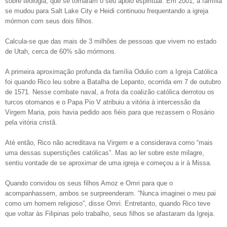
sobre teologia, que se tornaram o seu apoio espiritual. Em 2001, a família
se mudou para Salt Lake City e Heidi continuou frequentando a igreja
mórmon com seus dois filhos.
Calcula-se que das mais de 3 milhões de pessoas que vivem no estado
de Utah, cerca de 60% são mórmons.
A primeira aproximação profunda da família Odulio com a Igreja Católica
foi quando Rico leu sobre a Batalha de Lepanto, ocorrida em 7 de outubro
de 1571. Nesse combate naval, a frota da coalizão católica derrotou os
turcos otomanos e o Papa Pio V atribuiu a vitória à intercessão da
Virgem Maria, pois havia pedido aos fiéis para que rezassem o Rosário
pela vitória cristã.
Até então, Rico não acreditava na Virgem e a considerava como “mais
uma dessas superstições católicas”. Mas ao ler sobre este milagre,
sentiu vontade de se aproximar de uma igreja e começou a ir à Missa.
Quando convidou os seus filhos Amoz e Omri para que o
acompanhassem, ambos se surpreenderam. “Nunca imaginei o meu pai
como um homem religioso”, disse Omri. Entretanto, quando Rico teve
que voltar às Filipinas pelo trabalho, seus filhos se afastaram da Igreja.