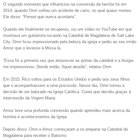
O segundo momento que influenciou na conversão da família foi em
2014, quando Omri sofreu um acidente de carro, no qual quase morreu.
Ele disse: “Pensei que nunca acordaria”.
Quando ele finalmente se recuperou, viu um vídeo no YouTube em que
mostrava um guitarrista tocando na Catedral de Magdalena de Salt Lake
City. Omri ficou impressionado pela beleza da igreja e pediu ao seu irmão
Amoz que o levasse à Missa lá.
“Essa foi a primeira vez que atravessei as portas da catedral e a liturgia
me impressionou. Desde então, fiquei atraído”, relatou Omri.
Em 2015, Rico voltou para os Estados Unidos e pediu aos seus filhos
que o acompanhassem a uma procissão. Nesse dia, Omri tomou a
decisão de ser batizado na Igreja Católica. Conta que decidiu graças à
intercessão da Virgem Maria.
Amoz teve uma profunda conversão quando aprendeu mais acerca da
história e acontecimentos da Igreja.
Depois disso, Omri e Amoz começaram a se preparar na Catedral de
Magdalena para receber o Batismo.