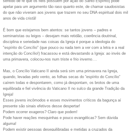
sentido de fé que os fieis possuem por ação do Santo Espírito) pode
apelar para um argumento tão raso quanto este, de chamar saudosistas
do que não viveram aos jovens que trazem no seu DNA espiritual dois mil
anos de vida cristã!
É bom que estejamos bem atentos: se tantos jovens – padres e
seminaristas ou leigos – desejam mais retidão, coerência doutrinal,
disciplina e seriedade nas coisas da Igreja é porque a ideologia do
"espírito do Concílio" (que pouco ou nada tem a ver com a letra e a real
intenção do Concílio!) fracassou e está devastando a Igreja: ao invés de
uma primavera, colocou-nos num triste e frio inverno….
Mas, o Concílio Vaticano II ainda será sim uma primavera na Igreja,
quando, levadas pelo vento, as folhas secas do “espírito do Concílio”
caírem todas e despontarem, como já despontam, os brotos de uma
equilibrada e fiel vivência do Vaticano II no sulco da grande Tradição da
Igreja!
Esses jovens incômodos e esses movimentos críticos da bagunça aí
presente são sinais efetivos desse despertar!
Podem ocorrer exageros? Claro que podem!
Pode haver reações mesquinhas e pouco evangélicas? Sem dúvida
alguma!
Podem existir pessoas desequilibradas e metidas a cruzados da