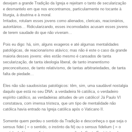
desejam a grande Tradição da Igreja e rejeitam o tanto de secularização
e desmantelo em que nos encontramos, particularmente no tocante à
liturgia, à doutrina e à moral.
Irritados, rotulam esses jovens como alienados, clericais, reacionários,
autoritários… Ridicularizando, esses incomodados acusam esses jovens
de terem saudade do que não viveram…
Pois eu digo: há, sim, alguns exageros e até algumas mentalidades
patológicas, de reacionarismo atávico; mas não é este o caso da grande
maioria desses jovens: eles estão mesmo é cansados de tanta
secularização, de tanta ideologia liberal, de tanto imanentismo
preconceituoso, de tanto relativismo, de tantas arbitrariedades, de tanta
falta de piedade…
Eles não são saudosistas patológicos: têm, sim, uma saudável nostalgia
daquilo que está no seu DNA: a verdadeira fé católica, o verdadeiro
espírito católico, as verdadeiras atitudes de um católico! Já Paulo VI
constatava, com imensa tristeza, que um tipo de mentalidade não
católica havia entrado na Igreja católica após o Vaticano II.
Somente quem perdeu o sentido da Tradição e desconheça o que seja o
sensus fidei ( = o sentido, o instinto da fé) ou o sensus fidelium ( = o