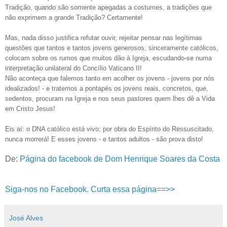
Tradição, quando são somente apegadas a costumes, a tradições que
não exprimem a grande Tradição? Certamente!
Mas, nada disso justifica refutar ouvir, rejeitar pensar nas legítimas
questões que tantos e tantos jovens generosos, sinceramente católicos,
colocam sobre os rumos que muitos dão à Igreja, escudando-se numa
interpretação unilateral do Concílio Vaticano II!
Não aconteça que falemos tanto em acolher os jovens - jovens por nós
idealizados! - e tratemos a pontapés os jovens reais, concretos, que,
sedentos, procuram na Igreja e nos seus pastores quem lhes dê a Vida
em Cristo Jesus!
Eis aí: o DNA católico está vivo; por obra do Espírito do Ressuscitado,
nunca morrerá! E esses jovens - e tantos adultos - são prova disto!
De:
Página do facebook de Dom Henrique Soares da Costa
Siga-nos no Facebook. Curta essa página==>>
José Alves