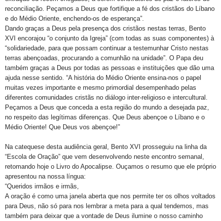
reconciliação. Peçamos a Deus que fortifique a fé dos cristãos do Líbano
e do Médio Oriente, enchendo-os de esperança”.
Dando graças a Deus pela presença dos cristãos nestas terras, Bento
XVI encorajou “o conjunto da Igreja” (com todas as suas componentes) à
“solidariedade, para que possam continuar a testemunhar Cristo nestas
terras abençoadas, procurando a comunhão na unidade”. O Papa deu
também graças a Deus por todas as pessoas e instituições que dão uma
ajuda nesse sentido. “A história do Médio Oriente ensina-nos o papel
muitas vezes importante e mesmo primordial desempenhado pelas
diferentes comunidades cristãs no diálogo inter-religioso e intercultural.
Peçamos a Deus que conceda a esta região do mundo a desejada paz,
no respeito das legítimas diferenças. Que Deus abençoe o Líbano e o
Médio Oriente! Que Deus vos abençoe!”
Na catequese desta audiência geral, Bento XVI prosseguiu na linha da
“Escola de Oração” que vem desenvolvendo neste encontro semanal,
retomando hoje o Livro do Apocalipse. Ouçamos o resumo que ele próprio
apresentou na nossa língua:
“Queridos irmãos e irmãs,
A oração é como uma janela aberta que nos permite ter os olhos voltados
para Deus, não só para nos lembrar a meta para a qual tendemos, mas
também para deixar que a vontade de Deus ilumine o nosso caminho