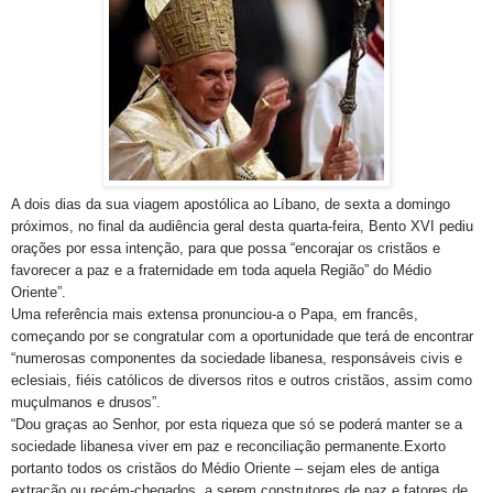
A dois dias da sua viagem apostólica ao Líbano, de sexta a domingo
próximos, no final da audiência geral desta quarta-feira, Bento XVI pediu
orações por essa intenção, para que possa “encorajar os cristãos e
favorecer a paz e a fraternidade em toda aquela Região” do Médio
Oriente”.
Uma referência mais extensa pronunciou-a o Papa, em francês,
começando por se congratular com a oportunidade que terá de encontrar
“numerosas componentes da sociedade libanesa, responsáveis civis e
eclesiais, fiéis católicos de diversos ritos e outros cristãos, assim como
muçulmanos e drusos”.
“Dou graças ao Senhor, por esta riqueza que só se poderá manter se a
sociedade libanesa viver em paz e reconciliação permanente.Exorto
portanto todos os cristãos do Médio Oriente – sejam eles de antiga
extração ou recém-chegados, a serem construtores de paz e fatores de