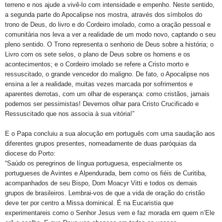
terreno e nos ajude a vivê-lo com intensidade e empenho. Neste sentido,
a segunda parte do Apocalipse nos mostra, através dos símbolos do
trono de Deus, do livro e do Cordeiro imolado, como a oração pessoal e
comunitária nos leva a ver a realidade de um modo novo, captando o seu
pleno sentido. O Trono representa o senhorio de Deus sobre a história; o
Livro com os sete selos, o plano de Deus sobre os homens e os
acontecimentos; e o Cordeiro imolado se refere a Cristo morto e
ressuscitado, o grande vencedor do maligno. De fato, o Apocalipse nos
ensina a ler a realidade, muitas vezes marcada por sofrimentos e
aparentes derrotas, com um olhar de esperança: como cristãos, jamais
podemos ser pessimistas! Devemos olhar para Cristo Crucificado e
Ressuscitado que nos associa à sua vitória!”
E o Papa concluiu a sua alocução em português com uma saudação aos
diferentes grupos presentes, nomeadamente de duas paróquias da
diocese do Porto:
“Saúdo os peregrinos de língua portuguesa, especialmente os
portugueses de Avintes e Alpendurada, bem como os fiéis de Curitiba,
acompanhados de seu Bispo, Dom Moacyr Vitti e todos os demais
grupos de brasileiros. Lembrai-vos de que a vida de oração do cristão
deve ter por centro a Missa dominical. É na Eucaristia que
experimentareis como o Senhor Jesus vem e faz morada em quem n’Ele