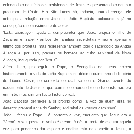
colocando-o no início das actividades de Jesus e apresentando-o como o
precursor de Cristo. Em São Lucas há, todavia, uma diferença: ele
antecipa a relação entre Jesus e João Baptista, colocando-a já na
concepção e no nascimento de Jesus.
“Esta abordagem ajuda a compreender que João, enquanto filho de
Zacarias e Isabel - ambos de famílias sacerdotais - não é apenas o
último dos profetas, mas representa também todo o sacerdócio da Antiga
Aliança e, por isso, prepara os homens ao culto espiritual da Nova
Aliança, inaugurada por Jesus”.
Além disso, prosseguiu o Papa, o Evangelho de Lucas coloca
historicamente a vida de João Baptista no décimo quinto ano do Império
de Tibério César, no contexto do qual se deu o Grande evento do
nascimento de Jesus, o que permite compreender que tudo isto não era
um mito, mas sim um facto histórico real.
João Baptista define-se a si próprio como “a voz de quem grita no
deserto: preparai a via do Senhor, endireitai os vossos caminhos”.
João – frisou o Papa – é, portanto a voz, enquanto que Jesus era o
“Verbo”. A voz passa, o Verbo é eterno. A nós a tarefa de escutar aquela
voz para podermos dar espaço e acolhimento no coração a Jesus, a