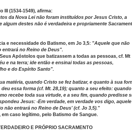
 III (1534-1549), afirma:
s da Nova Lei não foram instituídos por Jesus Cristo, a
ue algum destes não é verdadeira e propriamente Sacrament
cia e necessidade do Batismo, em Jo 3,5:
"Aquele que não
o entrará no Reino de Deus".
 Seus Apóstolos que batizassem a todas as pessoas, cf. Mt
u e na terra; ide então e ensinai todas as pessoas,
ho e do Espírito Santo".
sua matéria, quando Cristo se fez batizar, e quanto à sua fo
eu essa forma (cf. Mt. 28,19); quanto a seu efeito: quando
mo recebe toda sua virtude, e a seu fim, quando predisse 
spondeu Jesus: -Em verdade, em verdade vos digo, aquele
 não entrará no Reino de Deus' (cf. Jo 3,5)."
, em caso legítimo, pelo Batismo de Sangue.
VERDADEIRO E PRÓPRIO SACRAMENTO