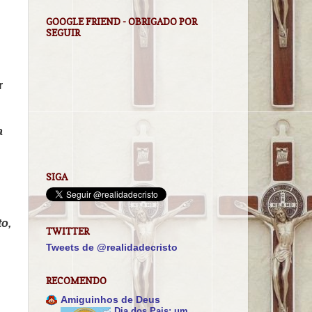
GOOGLE FRIEND - OBRIGADO POR
SEGUIR
r
a
SIGA
to,
TWITTER
Tweets de @realidadecristo
RECOMENDO
Amiguinhos de Deus
Dia dos Pais: um