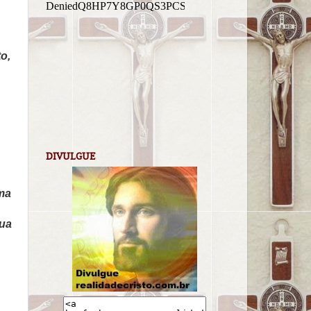
o,
DIVULGUE
rma
sua