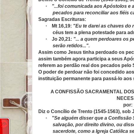
·
"...foi comunicada aos Apóstolos e 
pecados para reconciliar aos fiéis 
Sagradas Escrituras:
·
Mt 16,19:
"Eu te darei as chaves do 
céus tem a plena potestade para adm
·
Jo 20,21:
"... a quem perdoares os 
serão retidos...".
Assim como Jesus tinha perdoado os pecado
assim também agora participa a seus Após
referem ao perdão real dos pecados pelo 
O poder de perdoar não foi concedido ao
instituição permanente para passá-lo aos
A CONFISSÃO SACRAMENTAL DOS 
NECES
por:
Diz o Concílio de Trento (1545-1563), sob Jú
·
"Se alguém disser que a Confissão S
salvação, por direito divino, ou d
sacerdote, como a Igreja Católica 