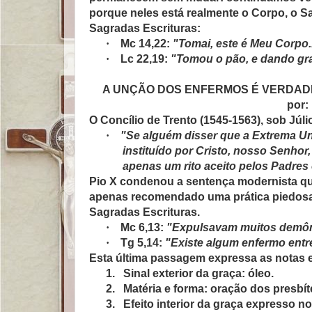
porque neles está realmente o Corpo, o S
Sagradas Escrituras:
·
Mc 14,22:
"Tomai, este é Meu Corpo..
·
Lc 22,19:
"Tomou o pão, e dando gra
A UNÇÃO DOS ENFERMOS É VERDADE
por:
O Concílio de Trento (1545-1563), sob Júlio 
·
"Se alguém disser que a Extrema U
instituído por Cristo, nosso Senho
apenas um rito aceito pelos Padre
Pio X condenou a sentença modernista qu
apenas recomendado uma prática piedosa 
Sagradas Escrituras.
·
Mc 6,13:
"Expulsavam muitos demôni
·
Tg 5,14:
"Existe algum enfermo ent
Esta última passagem expressa as notas 
1.
Sinal exterior da graça: óleo.
2.
Matéria e forma: oração dos presbít
3.
Efeito interior da graça expresso 