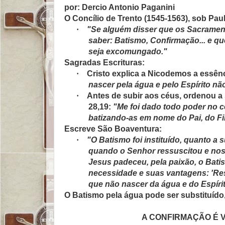
por: Dercio Antonio Paganini
O Concílio de Trento (1545-1563), sob Paulo
·
"Se alguém disser que os Sacramento
saber: Batismo, Confirmação... e q
seja excomungado."
Sagradas Escrituras:
·
Cristo explica a Nicodemos a essên
nascer pela água e pelo Espírito nã
·
Antes de subir aos céus, ordenou a
28,19:
"Me foi dado todo poder no cé
batizando-as em nome do Pai, do Fil
Escreve São Boaventura:
·
"O Batismo foi instituído, quanto a 
quando o Senhor ressuscitou e nos d
Jesus padeceu, pela paixão, o Batis
necessidade e suas vantagens: 'Re
que não nascer da água e do Espírito
O Batismo pela água pode ser substituído
A CONFIRMAÇÃO É 