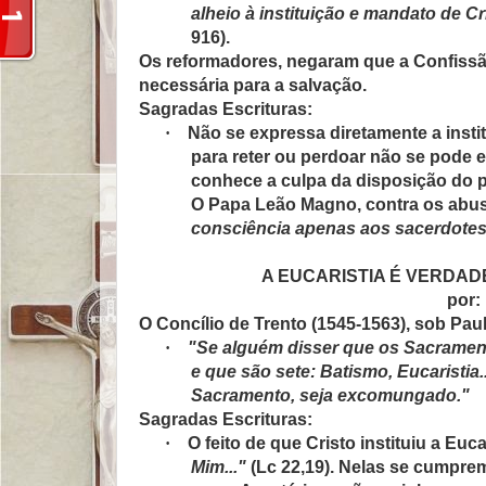
alheio à instituição e mandato de 
916).
Os reformadores, negaram que a Confissão
necessária para a salvação.
Sagradas Escrituras:
·
Não se expressa diretamente a insti
para reter ou perdoar não se pode 
conhece a culpa da disposição do pe
O Papa Leão Magno, contra os abus
consciência apenas aos sacerdotes
A EUCARISTIA É VERDAD
por:
O Concílio de Trento (1545-1563), sob Paul
·
"Se alguém disser que os Sacrament
e que são sete: Batismo, Eucaristia
Sacramento, seja excomungado."
Sagradas Escrituras:
·
O feito de que Cristo instituiu a Euc
Mim..."
(Lc 22,19). Nelas se cumpre