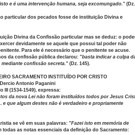
Cristo e é uma intervenção humana, seja excomungado."
(Dz.
 particular dos pecados fosse de instituição Divina e
tuição Divina da Confissão particular mas se deduz: o pode
exercer devidamente se aquele que possui tal poder não
nitente. Para ele é necessário que o penitente se acuse.
os da confissão pública declarou:
"basta indicar a culpa d
 mediante confissão secreta."
(Dz. 145).
EIRO SACRAMENTO INSTITUÍDO POR CRISTO
 Dercio Antonio Paganini
o III (1534-1549), expressa:
os da nova Lei não foram instituídos todos por Jesus Cris
... e que algum destes não é verdadeiro e propriamente
aristia se vê em suas palavras:
"Fazei isto em memória de
m todas as notas essenciais da definição do Sacramento: