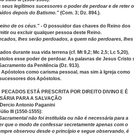
a seus legítimos sucessores o poder de perdoar e de reter 
caídos depois do Batismo."
(Com. 3; Dz. 894.).
reino de os céus."
- O possuidor das chaves do Reino dos
itir ou excluir qualquer pessoa deste Reino.
pecados, lhes serão perdoados, a quem não perdoares, lhes
s durante sua vida terrena (cf. Mt 9,2; Mc 2,5; Lc 5,20),
tolos esse poder de perdoar. As palavras de Jesus Cristo 
Sacramento da Penitência (Dz. 913).
s Apóstolos como carisma pessoal, mas sim à Igreja como
 sucessores dos Apóstolos.
PECADOS ESTÁ PRESCRITA POR DIREITO DIVINO E É
SÁRIA PARA A SALVAÇÃO
 Dercio Antonio Paganini
lio III (1550-1555):
acramental não foi instituída ou não é necessária para a
isser que o modo de confessar secretamente apenas com o
sempre observou desde o princípio e segue observando, é