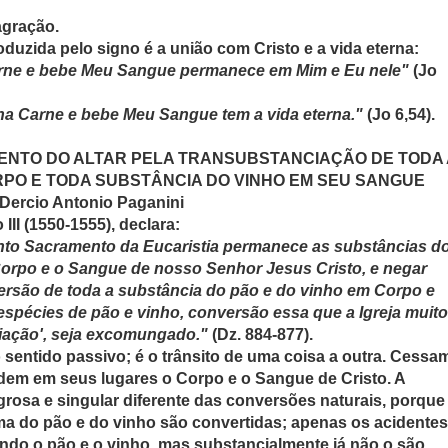
agração.
oduzida pelo signo é a união com Cristo e a vida eterna:
ne e bebe Meu Sangue permanece em Mim e Eu nele"
(Jo
a Carne e bebe Meu Sangue tem a vida eterna."
(Jo 6,54).
ENTO DO ALTAR PELA TRANSUBSTANCIAÇÃO DE TODA 
PO E TODA SUBSTÂNCIA DO VINHO EM SEU SANGUE
 Dercio Antonio Paganini
III (1550-1555), declara:
nto Sacramento da Eucaristia permanece as substâncias d
Corpo e o Sangue de nosso Senhor Jesus Cristo, e negar
ersão de toda a substância do pão e do vinho em Corpo e
pécies de pão e vinho, conversão essa que a Igreja muito
iação', seja excomungado."
(Dz. 884-877).
entido passivo; é o trânsito de uma coisa a outra. Cessa
dem em seus lugares o Corpo e o Sangue de Cristo. A
osa e singular diferente das conversões naturais, porque
a do pão e do vinho são convertidas; apenas os acidentes
o o pão e o vinho, mas substancialmente já não o são,