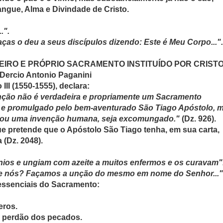
angue, Alma e Divindade de Cristo.
.".
ças o deu a seus discípulos dizendo: Este é Meu Corpo...".
IRO E PRÓPRIO SACRAMENTO INSTITUÍDO POR CRIST
 Dercio Antonio Paganini
III (1550-1555), declara:
nção não é verdadeira e propriamente um Sacramento
r, e promulgado pelo bem-aventurado São Tiago Apóstolo, 
s ou uma invenção humana, seja excomungado."
(Dz. 926).
e pretende que o Apóstolo São Tiago tenha, em sua carta,
(Dz. 2048).
os e ungiam com azeite a muitos enfermos e os curavam"
re nós? Façamos a unção do mesmo em nome do Senhor..."
essenciais do Sacramento:
eros.
no perdão dos pecados.