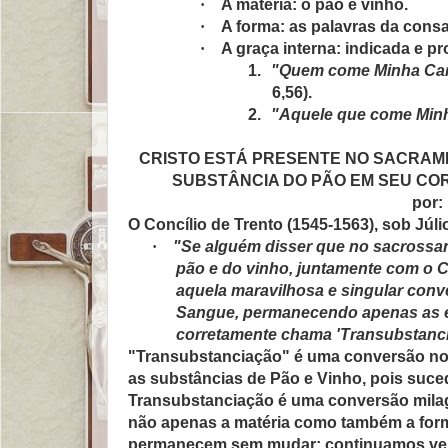
·
A matéria: o pão e vinho.
·
A forma: as palavras da cons
·
A graça interna: indicada e pr
1.
"Quem come Minha Car
6,56).
2.
"Aquele que come Minh
CRISTO ESTÁ PRESENTE NO SACRAM
SUBSTÂNCIA DO PÃO EM SEU COR
por:
O Concílio de Trento (1545-1563), sob Júlio 
·
"Se alguém disser que no sacrossa
pão e do vinho, juntamente com o 
aquela maravilhosa e singular conv
Sangue, permanecendo apenas as es
corretamente chama 'Transubstanc
"Transubstanciação" é uma conversão no s
as substâncias de Pão e Vinho, pois suce
Transubstanciação é uma conversão milagr
não apenas a matéria como também a form
permanecem sem mudar: continuamos vend