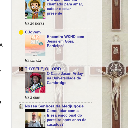
chamado para amar,
cuidar e estar
presente
Há 20 horas
CJovem
Encontro WKND com
Jesus em Góis,
A
Participa!
Há um dia
THYSELF, O LORD
o
O Caso Jason Arday
na Universidade de
Cambridge
Há 2 dias
m
Nossa Senhora de Medjugorje
Como lidar com a
frieza emocional do
parceiro após anos de
casados?