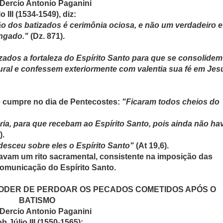
 Dercio Antonio Paganini
 III (1534-1549), diz:
o dos batizados é cerimônia ociosa, e não um verdadeiro e
ungado."
(Dz. 871).
ados a fortaleza do Espírito Santo para que se consolidem
ural e confessem exteriormente com valentia sua fé em Jes
se cumpre no dia de Pentecostes:
"Ficaram todos cheios do
ia, para que recebam ao Espírito Santo, pois ainda não ha
).
esceu sobre eles o Espírito Santo"
(At 19,6).
avam um rito sacramental, consistente na imposição das
comunicação do Espírito Santo.
 PODER DE PERDOAR OS PECADOS COMETIDOS APÓS O
BATISMO
 Dercio Antonio Paganini
 Júlio III (1550-1565):