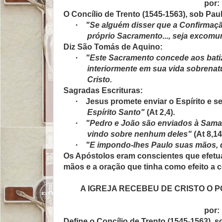
por:
O Concílio de Trento (1545-1563), sob Paulo
·
"Se alguém disser que a Confirmaçã
próprio Sacramento..., seja excom
Diz São Tomás de Aquino:
·
"Este Sacramento concede aos batiz
interiormente em sua vida sobrenat
Cristo.
Sagradas Escrituras:
·
Jesus promete enviar o Espírito e 
Espírito Santo"
(At 2,4).
·
"Pedro e João são enviados à Samar
vindo sobre nenhum deles"
(At 8,14
·
"E impondo-lhes Paulo suas mãos, d
Os Apóstolos eram conscientes que efetu
mãos e a oração que tinha como efeito a 
A IGREJA RECEBEU DE CRISTO O
por:
Define o Concílio de Trento (1545-1563), sob