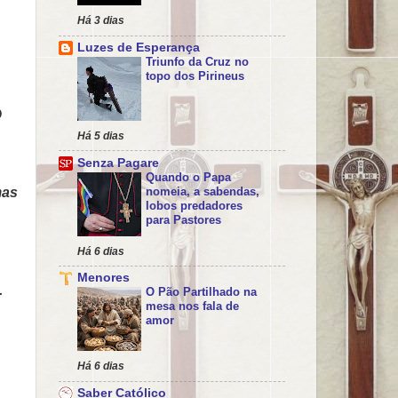
Há 3 dias
Luzes de Esperança
Triunfo da Cruz no
topo dos Pirineus
O
Há 5 dias
Senza Pagare
Quando o Papa
mas
nomeia, a sabendas,
lobos predadores
para Pastores
Há 6 dias
Menores
.
O Pão Partilhado na
mesa nos fala de
amor
Há 6 dias
Saber Católico