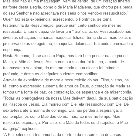
Mas isso não é uma maquiagem! Vem de dentro, de um coração imerso
na fonte desta alegria, como o de Maria Madalena, que chorou pela perda
do seu Senhor e não acreditava nos seus olhos vendo-o ressuscitado.”
Quem faz esta experiência, acrescentou o Pontífice, se torna
testemunha da Ressurreição, porque num certo sentido ele mesmo
ressuscita. Então é capaz de levar um “raio” da luz do Ressuscitado nas
diversas situações humanas: naquelas felizes, tornando-as mais belas e
preservando-as do egoísmo; e naquelas dolorosas, trazendo serenidade e
esperança.
Nesta Semana, disse ainda o Papa, nos fará bem pensar na alegria de
Maria, a Mãe de Jesus. Assim como a sua dor foi íntima, a ponto de
traspassar a sua alma, do mesmo modo a sua alegria foi íntima e
profunda, e desta os discípulos puderam compartilhar.
Através da experiência de morte e ressurreição do seu Filho, vistas, na
fé, como a expressão suprema do amor de Deus, o coração de Maria se
tornou uma fonte de paz, de consolação, de esperança e de misericórdia.
“Todas as prerrogativas da nossa Mãe derivam daqui, da sua participação
na Páscoa de Jesus. Ela morreu com Ele; ela ressuscitou com Ele. De
sexta-feira até a manhã de domingo, Ela não perdeu a esperança: a
contemplamos como Mãe das dores, mas, ao mesmo tempo, Mãe
repleta de esperança. Por isso, é a Mãe de todos os discípulos, a Mãe
da Igreja”, explicou.
“A Ela, silenciosa testemunha da morte e da ressurreição de Jesus,