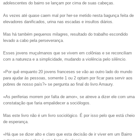
adolescentes do bairro se lançam por cima de suas cabeças.
As vezes até quase caem mal por her-se metido nesta bagunça feita de
elevadores danificados, urina nas escadas e insultos diários.
Mas há também pequenos milagres, resultado do trabalho escondido
levado a cabo pela perseverança.
Esses jovens muçulmanos que se vivem em colônias e se reconciliam
com a natureza e a simplicidade, mudando a violência pelo silêncio.
«Por quê enquanto 20 jovens franceses se vão ao outro lado do mundo
para ajudar às pessoas, somente 1 ou 2 optam por ficar para servir aos
pobres de nosso país?» se pergunta ao final do livro Amaury.
«As periferias morrem por falta de amor», se atreve a dizer ele com uma
constatação que faria empalidecer a sociólogos.
Mas este livro não é um livro sociológico. É por isso pelo que está cheio
de esperança.
«Há que se dizer alto e claro que esta decisão de ir viver em um Bairro