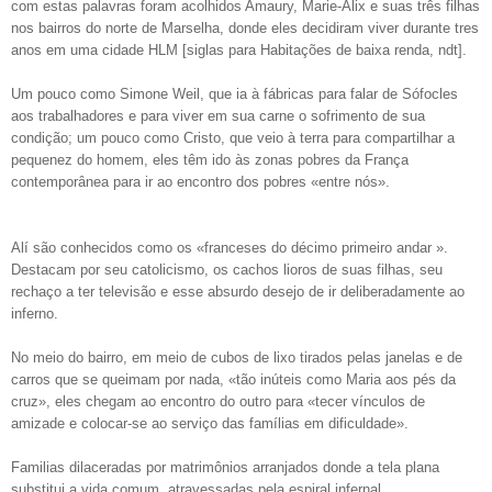
com estas palavras foram acolhidos Amaury, Marie-Alix e suas três filhas
nos bairros do norte de Marselha, donde eles decidiram viver durante tres
anos em uma cidade HLM [siglas para Habitações de baixa renda, ndt].
Um pouco como Simone Weil, que ia à fábricas para falar de Sófocles
aos trabalhadores e para viver em sua carne o sofrimento de sua
condição; um pouco como Cristo, que veio à terra para compartilhar a
pequenez do homem, eles têm ido às zonas pobres da França
contemporânea para ir ao encontro dos pobres «entre nós».
Alí são conhecidos como os «franceses do décimo primeiro andar ».
Destacam por seu catolicismo, os cachos lioros de suas filhas, seu
rechaço a ter televisão e esse absurdo desejo de ir deliberadamente ao
inferno.
No meio do bairro, em meio de cubos de lixo tirados pelas janelas e de
carros que se queimam por nada, «tão inúteis como Maria aos pés da
cruz», eles chegam ao encontro do outro para «tecer vínculos de
amizade e colocar-se ao serviço das famílias em dificuldade».
Familias dilaceradas por matrimônios arranjados donde a tela plana
substitui a vida comum, atravessadas pela espiral infernal