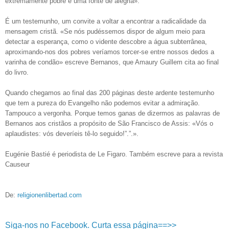
extremamente pobre é uma fonte de alegria».
É um testemunho, um convite a voltar a encontrar a radicalidade da
mensagem cristã. «Se nós pudéssemos dispor de algum meio para
detectar a esperança, como o vidente descobre a água subterrânea,
aproximando-nos dos pobres veríamos torcer-se entre nossos dedos a
varinha de condão» escreve Bernanos, que Amaury Guillem cita ao final
do livro.
Quando chegamos ao final das 200 páginas deste ardente testemunho
que tem a pureza do Evangelho não podemos evitar a admiração.
Tampouco a vergonha. Porque temos ganas de dizermos as palavras de
Bernanos aos cristãos a propósito de São Francisco de Assis: «Vós o
aplaudistes: vós deveríeis tê-lo seguido!”.”.».
Eugénie Bastié é periodista de Le Figaro. Também escreve para a revista
Causeur
De:
religionenlibertad.com
Siga-nos no Facebook. Curta essa página==>>