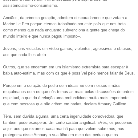
assistêncialismo-consumismo.
Anciãos, da primeira geração, admitem descaradamente que votam a
Marine Le Pen porque «temos trabalhado por este país que nos trata
como menos que nada enquanto subvenciona a gente que chega do
mundo inteiro e que nunca pagou imposto».
Jovens, uns viciados em vídeo-games, violentos, agressivos e obtusos,
aos que nada lhes afeta.
Outros, que se encerram em um islamismo extremista para escapar à
baixa auto-estima, mas com os que é possível pelo menos falar de Deus.
Porque em o coração de pedra sem ideais «é com nossos irmãos
muçulmanos com os que nós temos as mais belas discussões de ordem
espiritual, o que da à relação uma profundidade muito mais importante
que com pessoas que não crêem em nada», declara Amaury Guillem.
Têm, sem dúvida alguma, uma certa ingenuidade comovedora, que
também pode exasperar. Um certo caráter angelical: «Vês, os pequenos
anjos aos que rezamos cada manhã para que velem sobre nós, nos
protegem» disse Amaury a sua filha em meio das pedras que os