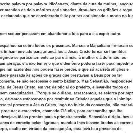
scrito palavra por palavra. Nicóstrato, diante da cura da mulher, lançou-
r mantido os dois mártires aprisionados, tirou-lhes os grilhões e rogou
declarando que se consideraria feliz por ser aprisionado e morto no lu
 nem sequer pensaram em abandonar a luta para a ela expor outro.
 espalhou-se sobre todos os presentes. Marcos e Marceliano firmaram-s
os tinham enviado para arrancá-los a Jesus Cristo tornar-se humildes
rigindo-se particularmente ao pai e à mãe, à mulher e à do irmão, os
am abraçar, e a não temer o que o demônio poderia fazer para impedi-lo
ue mil acidentes nos podem fazer perder, e que só acarreta aflições e
idade passada às ações de graças que prestavam a Deus por os ter
 comeria, se não recebesse o santo batismo. Mas Sebastião, respondeu-
ial de Jesus Cristo, em vez de oficial do prefeito, e levar-lhe todos os
sem catequizados. "Porque se o diabo, acrescentou, se esforça por rapt
io, devemos esforçar-nos por restituir ao Criador aqueles que o inimigo
se tal presente a Jesus Cristo, logo no início da conversão, não tardari
 procurar o carcereiro, chamado Cláudio, para ordenar-lhe que lhe
desejava tê-los prontos para a primeira sessão. Sebastião dirigiu-lhes 
ança de coração pelas lágrimas, mandou lhes fossem tiradas as corrent
po, oculto em virtude da perseguição, para levá-lo à presença de