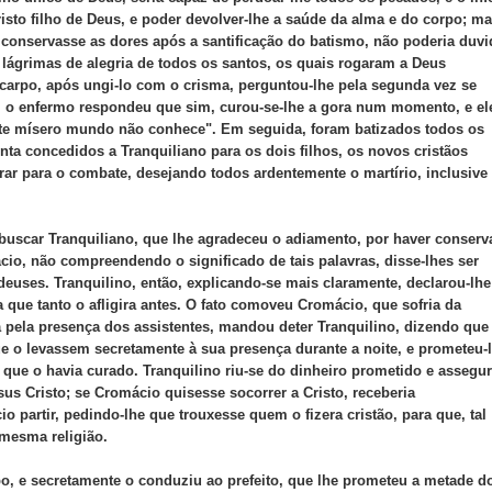
isto filho de Deus, e poder devolver-lhe a saúde da alma e do corpo; m
conservasse as dores após a santificação do batismo, não poderia duvi
 lágrimas de alegria de todos os santos, os quais rogaram a Deus
icarpo, após ungi-lo com o crisma, perguntou-lhe pela segunda vez se
Mal o enfermo respondeu que sim, curou-se-lhe a gora num momento, e el
ste mísero mundo não conhece". Em seguida, foram batizados todos os
nta concedidos a Tranquiliano para os dois filhos, os novos cristãos
rar para o combate, desejando todos ardentemente o martírio, inclusive
 buscar Tranquiliano, que lhe agradeceu o adiamento, por haver conser
ácio, não compreendendo o significado de tais palavras, disse-lhes ser
deuses. Tranquilino, então, explicando-se mais claramente, declarou-lhe
ta que tanto o afligira antes. O fato comoveu Cromácio, que sofria da
pela presença dos assistentes, mandou deter Tranquilino, dizendo que
 o levassem secretamente à sua presença durante a noite, e prometeu-
 que o havia curado. Tranquilino riu-se do dinheiro prometido e assegu
us Cristo; se Cromácio quisesse socorrer a Cristo, receberia
 partir, pedindo-lhe que trouxesse quem o fizera cristão, para que, tal
mesma religião.
po, e secretamente o conduziu ao prefeito, que lhe prometeu a metade d