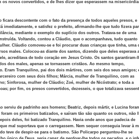
m os novos convertidos, e de lhes dizer que esperassem na misericórdia
to ficara descontente com o fato da presença de todos aqueles presos, e
á imediatamente, e satisfez o prefeito, afirmando-lhe que tudo fizera pa
ilância, mediante o exemplo do suplício dos outros. Tratava-se de uma
nstruída. Voltando, contou a Cláudio, que o acompanhava, tudo quanto
ulher. Cláudio comoveu-se e foi procurar duas crianças que tinha, uma 
versos males. Colocou-as diante dos santos, dizendo que deles esperava 
le, acreditava de todo coração em Jesus Cristo. Os santos garantiram-l
ados dos males, apenas se tornassem cristãos. Ao mesmo tempo,
o. Eram Tranquilino, pai dos dois mártires, com seis dos seus amigos;
carcereiro com seus dois filhos; Márcia, mulher de Tranquilino, com as
o; Sinforosa, mulher de Cláudio; Zoé, mulher de Nicóstrato; e toda a
ssoas; por fim, os presos convertidos, dezesseis, o que totalizava sessent
o serviu de padrinho aos homens; Beatriz, depois mártir, e Lucina fora
 foram os primeiros batizados, e saíram tão são quanto os outros, não 
epois deles, foi batizado Tranquilino. Havia onde anos que padecia de
, que mal suportava que o carregassem. Nem sequer conseguia levar à 
do teve de despir-se para o batismo. São Policarpo perguntou-lhe se
lho único de Deus, seria capaz de perdoar-lhe todos os pecados, e o infe