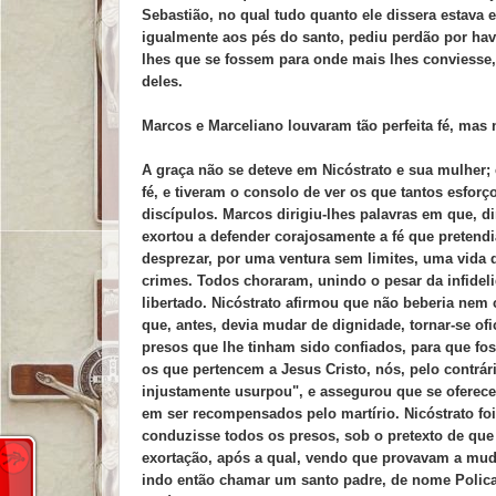
Sebastião, no qual tudo quanto ele dissera estava e
igualmente aos pés do santo, pediu perdão por have
lhes que se fossem para onde mais lhes conviesse, 
deles.
Marcos e Marceliano louvaram tão perfeita fé, mas
A graça não se deteve em Nicóstrato e sua mulher;
fé, e tiveram o consolo de ver os que tantos esforç
discípulos. Marcos dirigiu-lhes palavras em que, di
exortou a defender corajosamente a fé que pretendi
desprezar, por uma ventura sem limites, uma vida q
crimes. Todos choraram, unindo o pesar da infidel
libertado. Nicóstrato afirmou que não beberia nem
que, antes, devia mudar de dignidade, tornar-se ofic
presos que lhe tinham sido confiados, para que fos
os que pertencem a Jesus Cristo, nós, pelo contrár
injustamente usurpou", e assegurou que se ofereces
em ser recompensados pelo martírio. Nicóstrato foi
conduzisse todos os presos, sob o pretexto de que 
exortação, após a qual, vendo que provavam a mud
indo então chamar um santo padre, de nome Policar