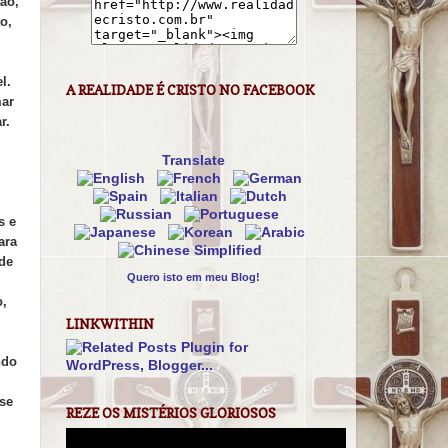
ão,
o,
l.
A REALIDADE É CRISTO NO FACEBOOK
mar
r.
Translate
s e
ara
nde
Quero isto em meu Blog!
o,
LINKWITHIN
ndo
 se
REZE OS MISTÉRIOS GLORIOSOS