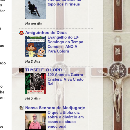
topo dos Pirineus
as
dar
Há um dia
e
Amiguinhos de Deus
Evangelho do 19º
Domingo do Tempo
 as
Comum - ANO A -
Para Colorir
Há 2 dias
vado
THYSELF, O LORD
100 Anos da Guerra
Cristera. Viva Cristo
Rei!
 o
lhe
rou
Há 2 dias
Nossa Senhora de Medjugorje
O que a Bíblia diz
sobre o divórcio em
casos de abuso
emocional
os