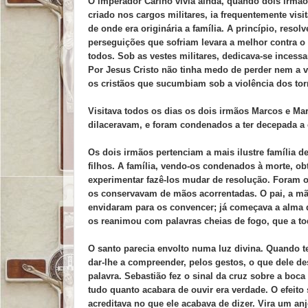
O imperador Carino vivia ainda, quando dois irmã
criado nos cargos militares, ia frequentemente vis
de onde era originária a família. A princípio, resol
perseguições que sofriam levara a melhor contra o 
todos. Sob as vestes militares, dedicava-se incess
Por Jesus Cristo não tinha medo de perder nem a 
os cristãos que sucumbiam sob a violência dos tor
Visitava todos os dias os dois irmãos Marcos e Ma
dilaceravam, e foram condenados a ter decepada a
Os dois irmãos pertenciam a mais ilustre família 
filhos. A família, vendo-os condenados à morte, o
experimentar fazê-los mudar de resolução. Foram os
os conservavam de mãos acorrentadas. O pai, a mã
envidaram para os convencer; já começava a alma d
os reanimou com palavras cheias de fogo, que a t
O santo parecia envolto numa luz divina. Quando te
dar-lhe a compreender, pelos gestos, o que dele de
palavra. Sebastião fez o sinal da cruz sobre a boca
tudo quanto acabara de ouvir era verdade. O efeito 
acreditava no que ele acabava de dizer. Vira um an