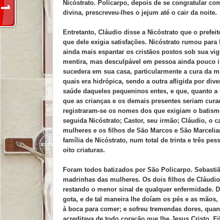
Nicóstrato. Policarpo, depois de se congratular co
divina, prescreveu-lhes o jejum até o cair da noite.
Entretanto, Cláudio disse a Nicóstrato que o prefei
que dele exigia satisfações. Nicóstrato rumou para l
ainda mais espantar os cristãos postos sob sua vig
mentira, mas desculpável em pessoa ainda pouco i
sucedera em sua casa, particularmente a cura da m
quais era hidrópica, sendo a outra afligida por di
saúde daqueles pequeninos entes, e que, quanto a e
que as crianças e os demais presentes seriam cur
registraram-se os nomes dos que exigiam o batism
seguida Nicóstrato; Castor, seu irmão; Cláudio, o 
mulheres e os filhos de São Marcos e São Marcelian
família de Nicóstrato, num total de trinta e três pe
oito criaturas.
Foram todos batizados por São Policarpo. Sebastiã
madrinhas das mulheres. Os dois filhos de Cláudio
restando o menor sinal de qualquer enfermidade. D
gota, e de tal maneira lhe doíam os pés e as mãos
à boca para comer; e sofreu tremendas dores, quan
acreditava de todo coração que lhe Jesus Cristo, Fi