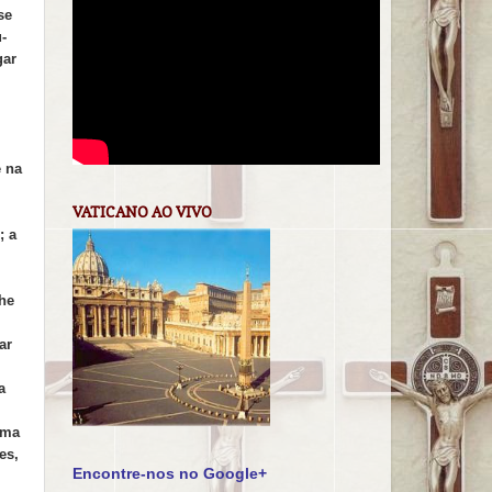
se
-
gar
e na
VATICANO AO VIVO
; a
lhe
ar
a
uma
es,
Encontre-nos no Google+