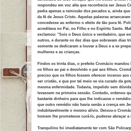
respondeu em voz alta que reconhecia ser Jesus Cr
pedia apenas a remissão dos pecados e, ainda que 
da fé de Jesus Cristo. Aquelas palavras arrancaram
concedesse ao enfermo o efeito de tão pura fé. Pol
acreditava no Pai, no Filho e no Espírito Santo. 
exclamou: "Sois o Deus único e verdadeiro, que e
outros, e durante os dez dias que sobravam dias tri
somente se dedicaram a louvar a Deus e a se prepa
mulheres e as crianças.
Findos os trinta dias, o prefeito Cromácio mandou
os filhos ao pai e devolvido o pai aos filhos. Crom
preciso que os filhos fossem oferecer incenso aos 
ser cristão, e que por tal meio se via curado da go
mesma enfermidade. Todavia, impelido sem dúvida 
levassem na primeira sessão. Contudo, ordenou que
bastante dinheiro para que lhe indicasse o remédio
que outro remédio não havia senão a crença em Jes
indubitavelmente o mesmo alívio. Deixou-o Cromácio
homem lhe prometesse curá-lo, pudesse abraçar a 
Tranquilino foi imediatamente ter com São Policar