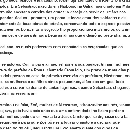
os gêmeos, Marcos e Marceliano, foram aprisionados em Roma. Um crist
itá-los. Era Sebastião, nascido em Narbona, na Gália, mas criado em Milã
vera não encetar a carreira das armas; o desejo de servir os irmãos nas
pendor. Aceitou, portanto, um posto, e fez-se amar dos soldados e de
antemente às boas obras do cristão, conservando todo o segredo possíve
vida nem os bens; mas o segredo lhe proporcionava mais meios de ani
mentos, e de garantir para Deus as almas que o demônio pretendia rapta
rceliano, os quais padeceram com constância as vergastadas que os
 cabeça.
de senadores. Com o pai e a mãe, velhos e ainda pagãos, tinham mulhere
bteve do prefeito de Roma, chamado Cromácio, um prazo de trinta dias p
 dois postos na casa do primeiro escrivão da prefeitura, Nicóstrato, o
e, as mulheres e os filhos ainda pequeninos, além dos amigos, tudo
eles a curvar-se diante de tantas lágrimas, quando Sebastião, chegand
odos impressionaram.
rminou de falar, Zoé, mulher de Nicóstrato, atirou-se-lhe aos pés, tenta
sejava, pois havia seis anos que uma enfermidade lhe fizera perder a
 da mulher, pedindo em voz alta a Jesus Cristo que se dignasse curá-la,
seguiu-se à palavra, e Zoé pôs-se a louvar o santo e a declarar que
jo descido do céu, segurando um livro aberto diante dos olhos de