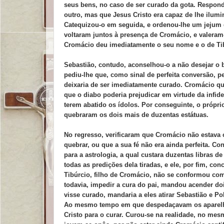
seus bens, no caso de ser curado da gota. Respond
outro, mas que Jesus Cristo era capaz de lhe ilumin
Catequizou-o em seguida, e ordenou-lhe um jejum d
voltaram juntos à presença de Cromácio, e valeram-
Cromácio deu imediatamente o seu nome e o de Tibú
Sebastião, contudo, aconselhou-o a não desejar o b
pediu-lhe que, como sinal de perfeita conversão, p
deixaria de ser imediatamente curado. Cromácio qu
que o diabo poderia prejudicar em virtude da infide
terem abatido os ídolos. Por conseguinte, o própr
quebraram os dois mais de duzentas estátuas.
No regresso, verificaram que Cromácio não estava 
quebrar, ou que a sua fé não era ainda perfeita. Co
para a astrologia, a qual custara duzentas libras de
todas as predições dela tiradas, e ele, por fim, c
Tibúrcio, filho de Cromácio, não se conformou co
todavia, impedir a cura do pai, mandou acender doi
visse curado, mandaria a eles atirar Sebastião e 
Ao mesmo tempo em que despedaçavam os aparelho
Cristo para o curar. Curou-se na realidade, no mesm