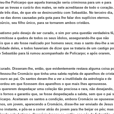
eu-lhe Policarpo que aquela transação seria criminosa para um e para
ar as trevas e curá-lo dos males, se nele acreditasse de todo o coração.
e três dias, de que ele se desincumbiu com Sebastião. No terceiro dia,
se das dores causadas pela gota para lhe falar dos suplícios eternos.
rcio, seu filho único, para se tornarem ambos cristãos.
atismo pelo desejo de ser curado, e sim por uma questão verdadeira fé,
ermitisse a quebra de todos os seus ídolos, assegurando-lhe que não
is que o ato fosse realizado por homens seus; mas o santo deu-lhe a ve
lidade deles, e todos haveriam de dizer que se trataria de um castigo po
io Sebastião para lá rumou acompanhado de Policarpo; e após orarem,
curado. Disseram-lhe, então, que evidentemente restava alguma coisa p
nfessou-lhe Cromácio que tinha uma saleta repleta de aparelhos de crista
 ouro ao pai. Os santos deram-lhe a ver a inutilidade da astrologia e de
oncordou em que fizessem dos aparelhos o que mais lhes aprouvesse.
m quererem despedaçar uma coleção tão preciosa e rara, não desejando,
s fornos e garantiu que, se fosse despedaçada a saleta, sem que o pai 
Policarpo. Aceitaram os santos a condição, embora Cromácio se opusesse
s, um jovem, aparecendo a Cromácio, disse-lhe ser enviado de Jesus
o instante, e pôs-se a correr atrás do jovem para lhe beijar os pés; mas