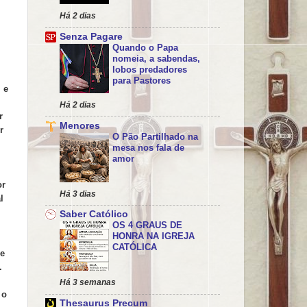
Há 2 dias
Senza Pagare
Quando o Papa
nomeia, a sabendas,
lobos predadores
para Pastores
 e
Há 2 dias
r
Menores
r
O Pão Partilhado na
mesa nos fala de
amor
or
Há 3 dias
l
Saber Católico
OS 4 GRAUS DE
HONRA NA IGREJA
CATÓLICA
se
.
Há 3 semanas
 o
Thesaurus Precum