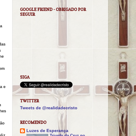
GOOGLE FRIEND - OBRIGADO POR
SEGUIR
ra
das
a
he
 em
SIGA
a e
TWITTER
m
Tweets de @realidadecristo
lhes
RECOMENDO
mão
Luzes de Esperança
liz
Triunfo da Cruz no