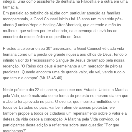
integral, uma como assistente de dentista na Filadélfia e a outra em uma
farmácia.
Em paralelo ao trabalho de ajudar com particular atenção as famílias
monoparentais, a Good Counsel iniciou há 13 anos um ministério pós-
aborto (Lumina/Hope e Healing After Abortion), que estende a mão às
mulheres que sofrem por ter abortado, na esperança de levá-las ao
encontro da misericórdia e do perdão de Deus.
Prestes a celebrar o seu 30º aniversário, a Good Counsel vê cada vida
humana como uma pérola de grande riqueza aos olhos de Deus, tendo o
infinito valor do Preciosíssimo Sangue de Jesus derramado pela nossa
redenção. “O Reino dos céus é semelhante a um mercador de pérolas
preciosas. Quando encontra uma de grande valor, ele vai, vende tudo o
que tem e a compra” (Mt 13,45-46).
Neste próximo dia 22 de janeiro, acontece nos Estados Unidos a Marcha
pela Vida, que é realizada como forma de protesto no mesmo dia em que
o aborto foi aprovado no país. O evento, que mobiliza multidões em
todos os Estados do país, vai bem além de apenas protestar: ele
também propõe a todos os cidadãos um repensamento sobre o valor e a
defesa da vida desde a concepção. A Marcha pela Vida convidou os
participantes desta edição a refletirem sobre uma questão: "Por que
marchamos?".