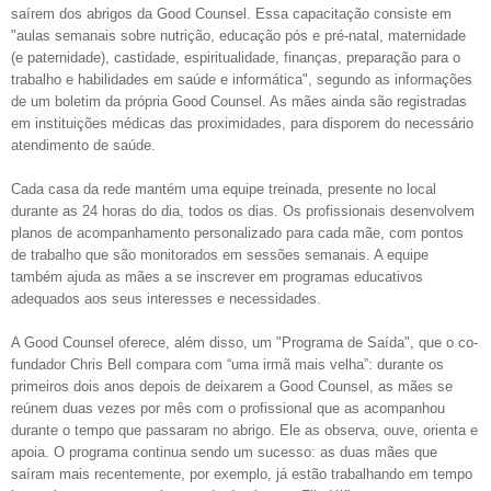
saírem dos abrigos da Good Counsel. Essa capacitação consiste em
"aulas semanais sobre nutrição, educação pós e pré-natal, maternidade
(e paternidade), castidade, espiritualidade, finanças, preparação para o
trabalho e habilidades em saúde e informática", segundo as informações
de um boletim da própria Good Counsel. As mães ainda são registradas
em instituições médicas das proximidades, para disporem do necessário
atendimento de saúde.
Cada casa da rede mantém uma equipe treinada, presente no local
durante as 24 horas do dia, todos os dias. Os profissionais desenvolvem
planos de acompanhamento personalizado para cada mãe, com pontos
de trabalho que são monitorados em sessões semanais. A equipe
também ajuda as mães a se inscrever em programas educativos
adequados aos seus interesses e necessidades.
A Good Counsel oferece, além disso, um "Programa de Saída", que o co-
fundador Chris Bell compara com “uma irmã mais velha”: durante os
primeiros dois anos depois de deixarem a Good Counsel, as mães se
reúnem duas vezes por mês com o profissional que as acompanhou
durante o tempo que passaram no abrigo. Ele as observa, ouve, orienta e
apoia. O programa continua sendo um sucesso: as duas mães que
saíram mais recentemente, por exemplo, já estão trabalhando em tempo