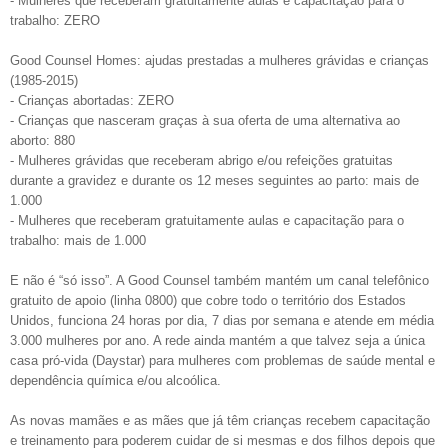
- Mulheres que receberam gratuitamente aulas e capacitação para o
trabalho: ZERO
Good Counsel Homes: ajudas prestadas a mulheres grávidas e crianças
(1985-2015)
- Crianças abortadas: ZERO
- Crianças que nasceram graças à sua oferta de uma alternativa ao
aborto: 880
- Mulheres grávidas que receberam abrigo e/ou refeições gratuitas
durante a gravidez e durante os 12 meses seguintes ao parto: mais de
1.000
- Mulheres que receberam gratuitamente aulas e capacitação para o
trabalho: mais de 1.000
E não é “só isso”. A Good Counsel também mantém um canal telefônico
gratuito de apoio (linha 0800) que cobre todo o território dos Estados
Unidos, funciona 24 horas por dia, 7 dias por semana e atende em média
3.000 mulheres por ano. A rede ainda mantém a que talvez seja a única
casa pró-vida (Daystar) para mulheres com problemas de saúde mental e
dependência química e/ou alcoólica.
As novas mamães e as mães que já têm crianças recebem capacitação
e treinamento para poderem cuidar de si mesmas e dos filhos depois que