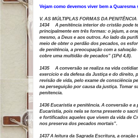
Vejam como devemos viver bem a Quaresma 
V. AS MÚLTIPLAS FORMAS DA PENITÊNCIA 
1434 A penitência interior do cristão pode t
principalmente em três formas: o jejum, a or
mesmo, a Deus e aos outros. Ao lado da purif
meio de obter o perdão dos pecados, os esfo
de penitência, a preocupação com a salvação 
cobre uma multidão de pecados” (1Pd 4,8).
1435 A conversão se realiza na vida cotidian
exercício e da defesa da Justiça e do direito, 
revisão de vida, pelo exame de consciência pel
na perseguição por causa da justiça. Tomar s
penitencia.
1436 Eucaristia e penitência. A conversão e a
Eucaristia, pois nela se torna presente o sacr
e fortificados aqueles que vivem da vida de Cr
nos preserva dos pecados mortais”.
1437 A leitura da Sagrada Escritura, a oração 