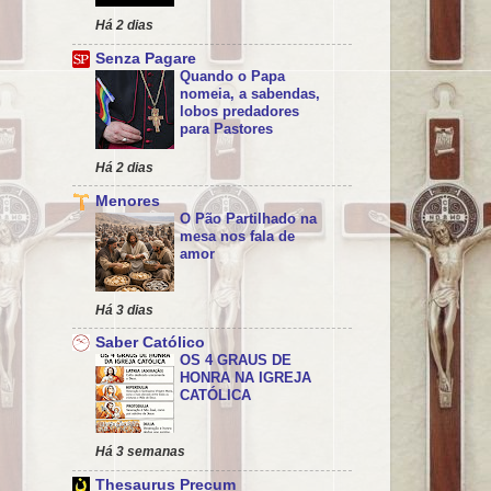
Há 2 dias
Senza Pagare
Quando o Papa
nomeia, a sabendas,
lobos predadores
para Pastores
Há 2 dias
Menores
O Pão Partilhado na
mesa nos fala de
amor
Há 3 dias
Saber Católico
OS 4 GRAUS DE
HONRA NA IGREJA
CATÓLICA
Há 3 semanas
Thesaurus Precum