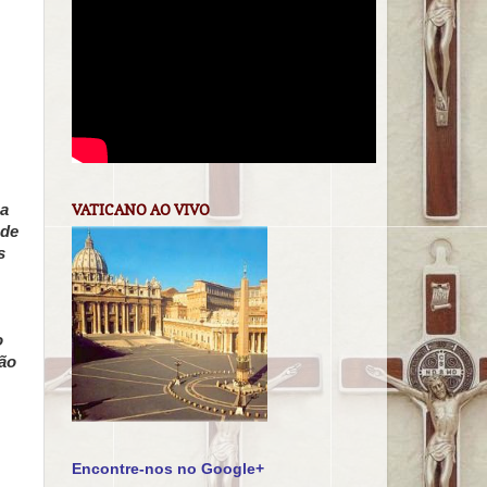
sa
VATICANO AO VIVO
 de
s
o
tão
Encontre-nos no Google+