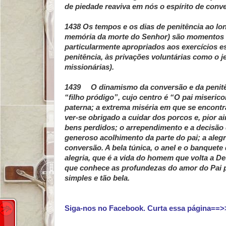
de piedade reaviva em nós o espírito de conve
1438 Os tempos e os dias de penitência ao lo
memória da morte do Senhor) são momentos for
particularmente apropriados aos exercícios esp
penitência, às privações voluntárias como o je
missionárias).
1439 O dinamismo da conversão e da penitên
“filho pródigo”, cujo centro é “O pai miseric
paterna; a extrema miséria em que se encontr
ver-se obrigado a cuidar dos porcos e, pior a
bens perdidos; o arrependimento e a decisão d
generoso acolhimento da parte do pai; a alegr
conversão. A bela túnica, o anel e o banquete 
alegria, que é a vida do homem que volta a Deu
que conhece as profundezas do amor do Pai p
simples e tão bela.
Siga-nos no Facebook. Curta essa página==>