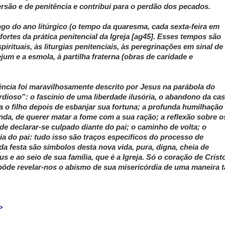
rsão e de penitência e contribui para o perdão dos pecados.
ngo do ano litúrgico (o tempo da quaresma, cada sexta-feira em
tes da prática penitencial da Igreja [ag45]. Esses tempos são
irituais, às liturgias penitenciais, às peregrinações em sinal de
jum e a esmola, à partilha fraterna (obras de caridade e
cia foi maravilhosamente descrito por
Jesus na parábola do
ordioso”: o fascínio de uma liberdade ilusória, o abandono da ca
a o filho depois de esbanjar sua fortuna; a profunda humilhação
inda, de querer matar a fome com a sua ração; a reflexão sobre o
e declarar-se culpado diante do pai; o caminho de volta; o
ia do pai: tudo isso são traços específicos do processo de
da festa são símbolos desta nova vida, pura, digna, cheia de
s e ao seio de sua família, que é a Igreja. Só o coração de Crist
ôde revelar-nos o abismo de sua misericórdia de uma maneira 
>