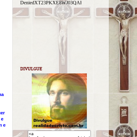
DIVULGUE
na
uer
 e
m e