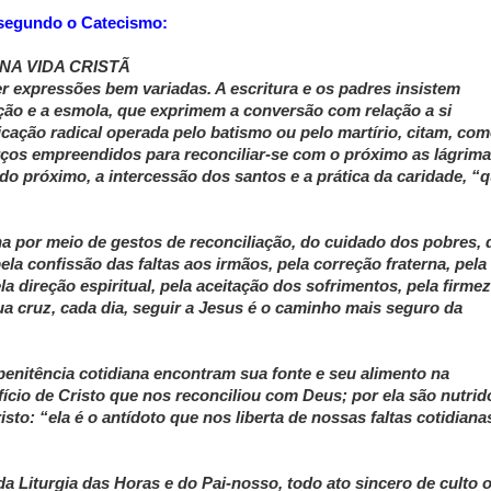
segundo o Catecismo:
NA VIDA CRISTÃ
er expressões bem variadas. A escritura e os padres insistem
ação e a esmola, que exprimem a conversão com relação a si
icação radical operada pelo batismo ou pelo martírio, citam, co
rços empreendidos para reconciliar-se com o próximo as lágrim
do próximo, a intercessão dos santos e a prática da caridade, “
a por meio de gestos de reconciliação, do cuidado dos pobres, 
pela confissão das faltas aos irmãos, pela correção fraterna, pela
a direção espiritual, pela aceitação dos sofrimentos, pela firme
ua cruz, cada dia, seguir a Jesus é o caminho mais seguro da
 penitência cotidiana encontram sua fonte e seu alimento na
ifício de Cristo que nos reconciliou com Deus; por ela são nutrid
isto: “ela é o antídoto que nos liberta de nossas faltas cotidiana
da Liturgia das Horas e do Pai-nosso, todo ato sincero de culto 