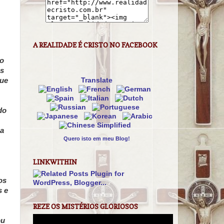
A REALIDADE É CRISTO NO FACEBOOK
mo
as
que
Translate
do
za
Quero isto em meu Blog!
LINKWITHIN
os
s e
REZE OS MISTÉRIOS GLORIOSOS
ou