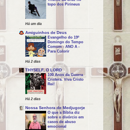
topo dos Pirineus
Há um dia
Amiguinhos de Deus
Evangelho do 19º
Domingo do Tempo
Comum - ANO A -
Para Colorir
Há 2 dias
THYSELF, O LORD
100 Anos da Guerra
Cristera. Viva Cristo
Rei!
Há 2 dias
Nossa Senhora de Medjugorje
O que a Bíblia diz
sobre o divórcio em
casos de abuso
emocional