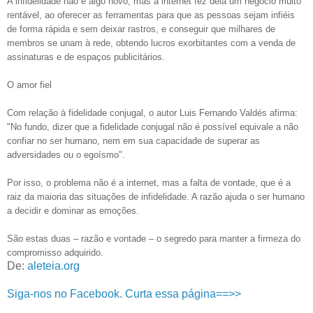
A infidelidade não é algo novo, mas a internet fez dela um negócio muito
rentável, ao oferecer as ferramentas para que as pessoas sejam infiéis
de forma rápida e sem deixar rastros, e conseguir que milhares de
membros se unam à rede, obtendo lucros exorbitantes com a venda de
assinaturas e de espaços publicitários.
O amor fiel
Com relação à fidelidade conjugal, o autor Luis Fernando Valdés afirma:
"No fundo, dizer que a fidelidade conjugal não é possível equivale a não
confiar no ser humano, nem em sua capacidade de superar as
adversidades ou o egoísmo".
Por isso, o problema não é a internet, mas a falta de vontade, que é a
raiz da maioria das situações de infidelidade. A razão ajuda o ser humano
a decidir e dominar as emoções.
São estas duas – razão e vontade – o segredo para manter a firmeza do
compromisso adquirido.
De:
aleteia.org
Siga-nos no Facebook. Curta essa página==>>