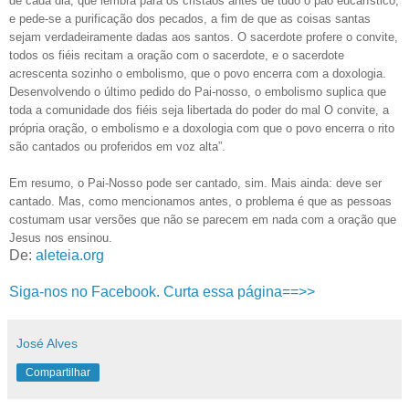
de cada dia, que lembra para os cristãos antes de tudo o pão eucarístico,
e pede-se a purificação dos pecados, a fim de que as coisas santas
sejam verdadeiramente dadas aos santos. O sacerdote profere o convite,
todos os fiéis recitam a oração com o sacerdote, e o sacerdote
acrescenta sozinho o embolismo, que o povo encerra com a doxologia.
Desenvolvendo o último pedido do Pai-nosso, o embolismo suplica que
toda a comunidade dos fiéis seja libertada do poder do mal O convite, a
própria oração, o embolismo e a doxologia com que o povo encerra o rito
são cantados ou proferidos em voz alta”.
Em resumo, o Pai-Nosso pode ser cantado, sim. Mais ainda: deve ser
cantado. Mas, como mencionamos antes, o problema é que as pessoas
costumam usar versões que não se parecem em nada com a oração que
Jesus nos ensinou.
De:
aleteia.org
Siga-nos no Facebook. Curta essa página==>>
José Alves
Compartilhar