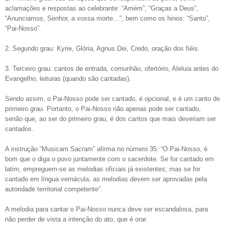
aclamações e respostas ao celebrante: “Amém”, “Graças a Deus”,
“Anunciamos, Senhor, a vossa morte…”, bem como os hinos: “Santo”,
“Pai-Nosso”.
2. Segundo grau: Kyrie, Glória, Agnus Dei, Credo, oração dos fiéis.
3. Terceiro grau: cantos de entrada, comunhão, ofertório, Aleluia antes do
Evangelho, leituras (quando são cantadas).
Sendo assim, o Pai-Nosso pode ser cantado, é opcional, e é um canto de
primeiro grau. Portanto, o Pai-Nosso não apenas pode ser cantado,
senão que, ao ser do primeiro grau, é dos cantos que mais deveriam ser
cantados.
A instrução “Musicam Sacram” afirma no número 35: “O Pai-Nosso, é
bom que o diga o povo juntamente com o sacerdote. Se for cantado em
latim, empreguem-se as melodias oficiais já existentes; mas se for
cantado em língua vernácula, as melodias devem ser aprovadas pela
autoridade territorial competente”.
A melodia para cantar o Pai-Nosso nunca deve ser escandalosa, para
não perder de vista a intenção do ato, que é orar.