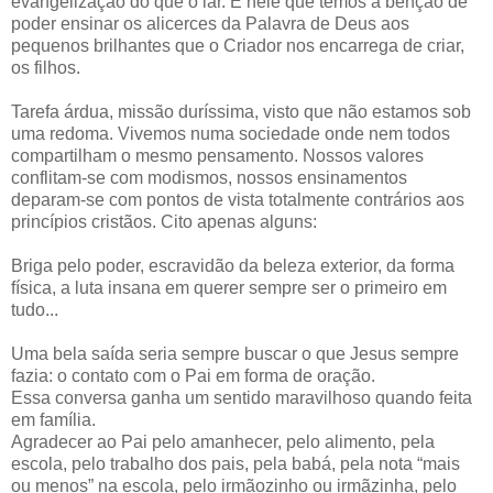
evangelização do que o lar. É nele que temos a bênção de
poder ensinar os alicerces da Palavra de Deus aos
pequenos brilhantes que o Criador nos encarrega de criar,
os filhos.
Tarefa árdua, missão duríssima, visto que não estamos sob
uma redoma. Vivemos numa sociedade onde nem todos
compartilham o mesmo pensamento. Nossos valores
conflitam-se com modismos, nossos ensinamentos
deparam-se com pontos de vista totalmente contrários aos
princípios cristãos. Cito apenas alguns:
Briga pelo poder, escravidão da beleza exterior, da forma
física, a luta insana em querer sempre ser o primeiro em
tudo...
Uma bela saída seria sempre buscar o que Jesus sempre
fazia: o contato com o Pai em forma de oração.
Essa conversa ganha um sentido maravilhoso quando feita
em família.
Agradecer ao Pai pelo amanhecer, pelo alimento, pela
escola, pelo trabalho dos pais, pela babá, pela nota “mais
ou menos” na escola, pelo irmãozinho ou irmãzinha, pelo