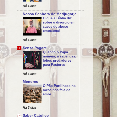
Há 4 dias
Nossa Senhora de Medjugorje
O que a Bíblia diz
sobre o divórcio em
casos de abuso
emocional
Há 4 dias
Senza Pagare
Quando o Papa
nomeia, a sabendas,
lobos predadores
para Pastores
Há 4 dias
Menores
O Pão Partilhado na
mesa nos fala de
amor
Há 5 dias
Saber Católico