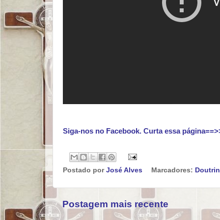
Siga-nos no Facebook. Curta essa página==>
Postado por
José Alves
Marcadores:
Doutri
Postagem mais recente