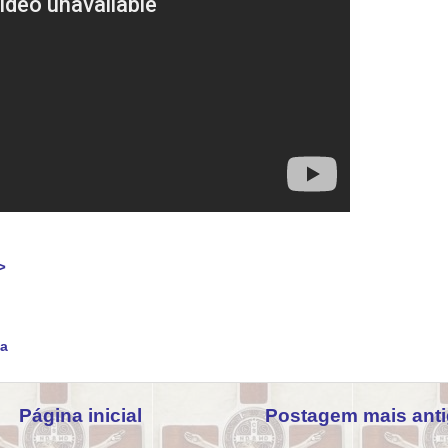
>
na
Página inicial
Postagem mais ant