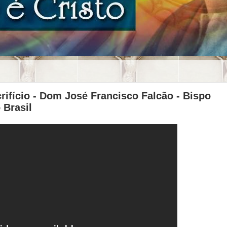
rifício - Dom José Francisco Falcão - Bispo
 Brasil