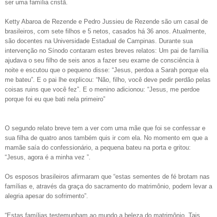
ser uma família cristã.
Ketty Abaroa de Rezende e Pedro Jussieu de Rezende são um casal de
brasileiros, com sete filhos e 5 netos, casados há 36 anos. Atualmente,
são docentes na Universidade Estadual de Campinas. Durante sua
intervenção no Sínodo contaram estes breves relatos: Um pai de família
ajudava o seu filho de seis anos a fazer seu exame de consciência à
noite e escutou que o pequeno disse: “Jesus, perdoa a Sarah porque ela
me bateu”. E o pai lhe explicou: “Não, filho, você deve pedir perdão pelas
coisas ruins que você fez”. E o menino adicionou: “Jesus, me perdoe
porque foi eu que bati nela primeiro”
O segundo relato breve tem a ver com uma mãe que foi se confessar e
sua filha de quatro anos também quis ir com ela. No momento em que a
mamãe saía do confessionário, a pequena bateu na porta e gritou:
“Jesus, agora é a minha vez ”.
Os esposos brasileiros afirmaram que “estas sementes de fé brotam nas
famílias e, através da graça do sacramento do matrimônio, podem levar a
alegria apesar do sofrimento”.
“Estas famílias testemunham ao mundo a beleza do matrimônio. Tais