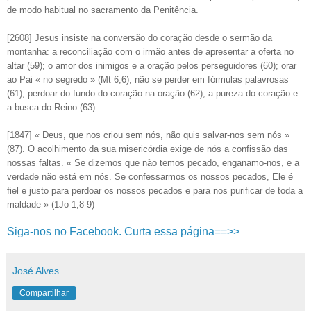
de modo habitual no sacramento da Penitência.
[2608] Jesus insiste na conversão do coração desde o sermão da
montanha: a reconciliação com o irmão antes de apresentar a oferta no
altar (59); o amor dos inimigos e a oração pelos perseguidores (60); orar
ao Pai « no segredo » (Mt 6,6); não se perder em fórmulas palavrosas
(61); perdoar do fundo do coração na oração (62); a pureza do coração e
a busca do Reino (63)
[1847] « Deus, que nos criou sem nós, não quis salvar-nos sem nós »
(87). O acolhimento da sua misericórdia exige de nós a confissão das
nossas faltas. « Se dizemos que não temos pecado, enganamo-nos, e a
verdade não está em nós. Se confessarmos os nossos pecados, Ele é
fiel e justo para perdoar os nossos pecados e para nos purificar de toda a
maldade » (1Jo 1,8-9)
Siga-nos no Facebook. Curta essa página==>>
José Alves
Compartilhar