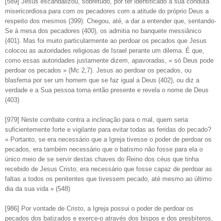
[589] Jesus escandalizou, sobretudo, por ter identificado a sua conduta
misericordiosa para com os pecadores com a atitude do próprio Deus a
respeito dos mesmos (399). Chegou, até, a dar a entender que, sentando-
Se à mesa dos pecadores (400), os admitia no banquete messiânico
(401). Mas foi muito particularmente ao perdoar os pecados que Jesus
colocou as autoridades religiosas de Israel perante um dilema. É que,
como essas autoridades justamente dizem, apavoradas, « só Deus pode
perdoar os pecados » (Mc 2,7). Jesus ao perdoar os pecados, ou
blasfema por ser um homem que se faz igual a Deus (402), ou diz a
verdade e a Sua pessoa torna então presente e revela o nome de Deus
(403)
[979] Neste combate contra a inclinação para o mal, quem seria
suficientemente forte e vigilante para evitar todas as feridas do pecado?
« Portanto, se era necessário que a Igreja tivesse o poder de perdoar os
pecados, era também necessário que o batismo não fosse para ela o
único meio de se servir destas chaves do Reino dos céus que tinha
recebido de Jesus Cristo; era necessário que fosse capaz de perdoar as
faltas a todos os penitentes que tivessem pecado, até mesmo ao último
dia da sua vida » (548)
[986] Por vontade de Cristo, a Igreja possui o poder de perdoar os
pecados dos batizados e exerce-o através dos bispos e dos presbíteros,