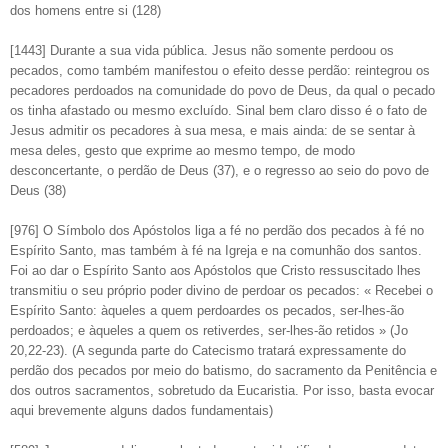
dos homens entre si (128)
[1443] Durante a sua vida pública. Jesus não somente perdoou os
pecados, como também manifestou o efeito desse perdão: reintegrou os
pecadores perdoados na comunidade do povo de Deus, da qual o pecado
os tinha afastado ou mesmo excluído. Sinal bem claro disso é o fato de
Jesus admitir os pecadores à sua mesa, e mais ainda: de se sentar à
mesa deles, gesto que exprime ao mesmo tempo, de modo
desconcertante, o perdão de Deus (37), e o regresso ao seio do povo de
Deus (38)
[976] O Símbolo dos Apóstolos liga a fé no perdão dos pecados à fé no
Espírito Santo, mas também à fé na Igreja e na comunhão dos santos.
Foi ao dar o Espírito Santo aos Apóstolos que Cristo ressuscitado lhes
transmitiu o seu próprio poder divino de perdoar os pecados: « Recebei o
Espírito Santo: àqueles a quem perdoardes os pecados, ser-lhes-ão
perdoados; e àqueles a quem os retiverdes, ser-lhes-ão retidos » (Jo
20,22-23). (A segunda parte do Catecismo tratará expressamente do
perdão dos pecados por meio do batismo, do sacramento da Penitência e
dos outros sacramentos, sobretudo da Eucaristia. Por isso, basta evocar
aqui brevemente alguns dados fundamentais)