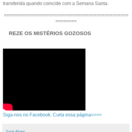
transferida quando coincide com a Semana Santa.
===============================================
========
REZE OS MISTÉRIOS GOZOSOS
Siga-nos no Facebook. Curta essa página==>>
José Alves